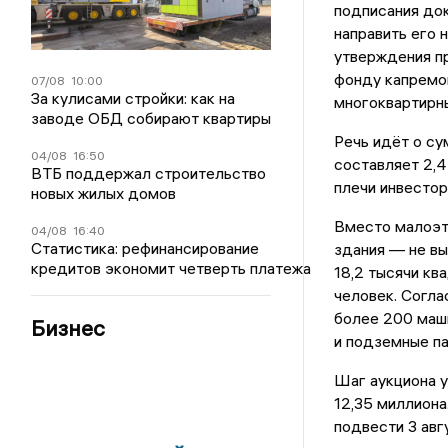
подписания док
направить его 
утверждения п
фонду капремон
07/08
10:00
За кулисами стройки: как на
многоквартирн
заводе ОБД собирают квартиры
Речь идёт о су
04/08
16:50
составляет 2,4
ВТБ поддержал строительство
плечи инвестор
новых жилых домов
Вместо малоэт
04/08
16:40
Статистика: рефинансирование
здания — не вы
кредитов экономит четверть платежа
18,2 тысячи кв
человек. Согла
более 200 маш
Бизнес
и подземные па
Шаг аукциона у
12,35 миллиона
подвести 3 авг