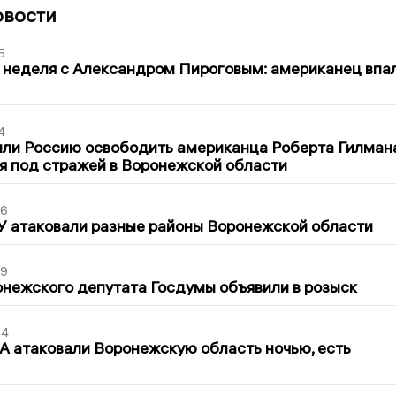
овости
5
 неделя с Александром Пироговым: американец впа
4
ли Россию освободить американца Роберта Гилмана
я под стражей в Воронежской области
06
У атаковали разные районы Воронежской области
39
нежского депутата Госдумы объявили в розыск
54
 атаковали Воронежскую область ночью, есть
2