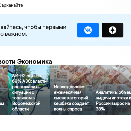
Сарканайте
вайтесь, чтобы первыми
 о важном:
вости Экономика
АИ-92 есть на
68% АЗС: власти
рассказали о
Исследование:
ситуации с
ежемесячная
Аналитика: объе
топливом в
смена категорий
выдачи ипотеки 
аз
Воронежской
кешбэка создает
России вырос на
области
волны спроса
38%