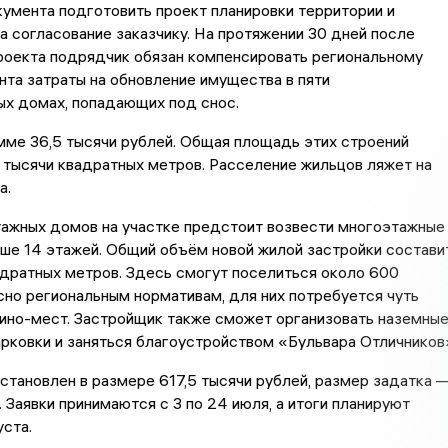
умента подготовить проект планировки территории и
на согласование заказчику. На протяжении 30 дней после
роекта подрядчик обязан компенсировать региональному
та затраты на обновление имущества в пяти
ых домах, попадающих под снос.
мме 36,5 тысячи рублей. Общая площадь этих строений
 тысячи квадратных метров. Расселение жильцов ляжет на
а.
ажных домов на участке предстоит возвести многоэтажные
ше 14 этажей. Общий объём новой жилой застройки состави
адратных метров. Здесь смогут поселиться около 600
сно региональным нормативам, для них потребуется чуть
ино-мест. Застройщик также сможет организовать наземны
рковки и заняться благоустройством «Бульвара Отличников
становлен в размере 617,5 тысячи рублей, размер задатка 
. Заявки принимаются с 3 по 24 июля, а итоги планируют
уста.