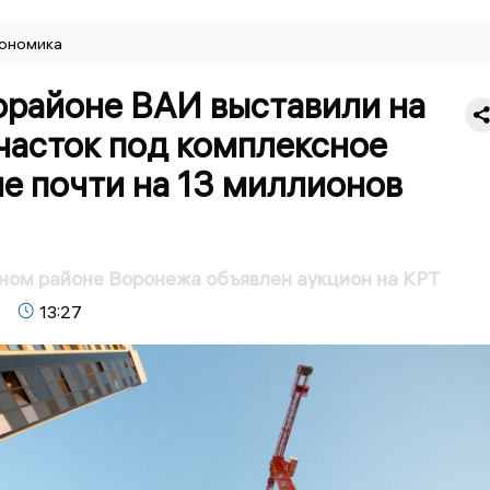
ономика
орайоне ВАИ выставили на
часток под комплексное
е почти на 13 миллионов
ном районе Воронежа объявлен аукцион на КРТ
13:27