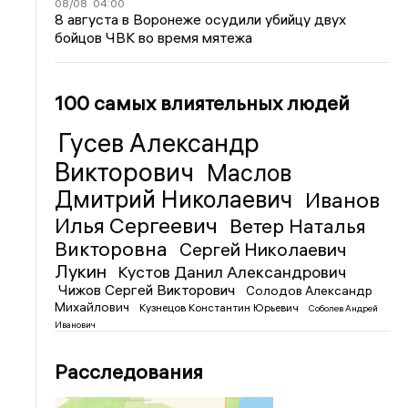
08/08
04:00
8 августа в Воронеже осудили убийцу двух
бойцов ЧВК во время мятежа
100 самых влиятельных людей
Гусев Александр
Викторович
Маслов
Дмитрий Николаевич
Иванов
Илья Сергеевич
Ветер Наталья
Викторовна
Сергей Николаевич
Лукин
Кустов Данил Александрович
Чижов Сергей Викторович
Солодов Александр
Михайлович
Кузнецов Константин Юрьевич
Соболев Андрей
Иванович
Расследования