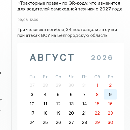
«Тракторные права» по QR-коду: что изменится
для водителей самоходной техники с 2027 года
09/08
12:30
Три человека погибли, 34 пострадали за сутки
при атаках ВСУ на Белгородскую область
АВГУСТ
2026
т
Пн
Вт
Ср
Чт
Пт
Сб
Вс
27
28
29
30
31
1
2
е
3
4
5
6
7
8
9
».
10
11
12
13
14
15
16
—
17
18
19
20
21
22
23
24
25
26
27
28
29
30