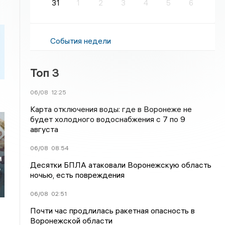
31
1
2
3
4
5
6
События недели
Топ 3
06/08
12:25
Карта отключения воды: где в Воронеже не
будет холодного водоснабжения с 7 по 9
августа
06/08
08:54
м
Десятки БПЛА атаковали Воронежскую область
в
ночью, есть повреждения
06/08
02:51
Почти час продлилась ракетная опасность в
Воронежской области