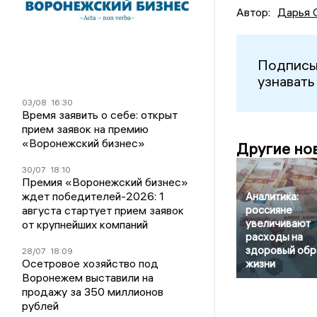
Автор:
Дарья 
Подписы
узнавать
03/08
16:30
Время заявить о себе: открыт
прием заявок на премию
«Воронежский бизнес»
Другие но
30/07
18:10
Премия «Воронежский бизнес»
ждет победителей-2026: 1
Аналитика:
россияне
августа стартует прием заявок
увеличивают
от крупнейших компаний
расходы на
здоровый обр
28/07
18:09
Осетровое хозяйство под
жизни
Воронежем выставили на
продажу за 350 миллионов
рублей