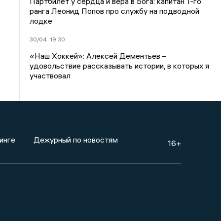
Партбилет у сердца и вера в Бога: капитан 1-го
ранга Леонид Попов про службу на подводной
лодке
30/04
19:30
«Наш Хоккей»: Алексей Дементьев –
удовольствие рассказывать истории, в которых я
участвовал
инге
Дежурный по новостям
16+