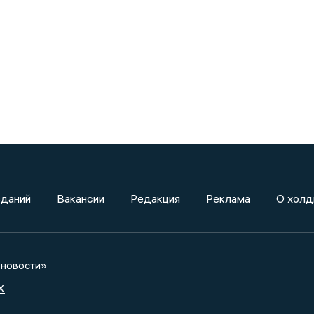
зданий
Вакансии
Редакция
Реклама
О холд
новости»
X