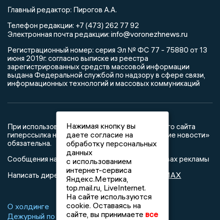
Главный редактор: Пирогов А.А.
Телефон редакции: +7 (473) 262 77 92
info@voronezhnews.ru
Электронная почта редакции:
Регистрационный номер: серия Эл № ФС 77 - 75880 от 13
июня 2019г. согласно выписке из реестра
зарегистрированных средств массовой информации
выдана Федеральной службой по надзору в сфере связи,
информационных технологий и массовых коммуникаций
Нажимая кнопку вы
При использовании любого материала с данного сайта
даете согласие на
гиперссылка на Сетевое издание «Воронежские новости»
обязательна.
обработку персональных
данных
Сообщения на сером фоне размещены на правах рекламы
с использованием
интернет-сервиса
@mazov
MAX
Написать директору в телеграм
или
Яндекс.Метрика,
top.mail.ru, LiveInternet.
На сайте используются
cookie. Оставаясь на
О холдинге
Вакансии
Реклама
сайте, вы принимаете
все
Дежурный по новостям