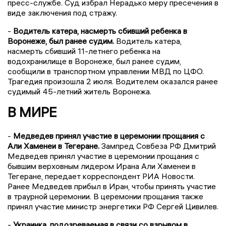
пресс-службе. Суд избрал Нерадько меру пресечения в
виде заключения под стражу.
-
Водитель катера, насмерть сбивший ребенка в
Воронеже, был ранее судим.
Водитель катера,
насмерть сбивший 11-летнего ребенка на
водохранилище в Воронеже, был ранее судим,
сообщили в транспортном управлении МВД по ЦФО.
Трагедия произошла 2 июля. Водителем оказался ранее
судимый 45-летний житель Воронежа.
В МИРЕ
-
Медведев принял участие в церемонии прощания с
Али Хаменеи в Тегеране.
Зампред Совбеза РФ Дмитрий
Медведев принял участие в церемонии прощания с
бывшим верховным лидером Ирана Али Хаменеи в
Тегеране, передает корреспондент РИА Новости.
Ранее Медведев прибыл в Иран, чтобы принять участие
в траурной церемонии. В церемонии прощания также
принял участие министр энергетики РФ Сергей Цивилев.
-
Украинка, подозреваемая в связи со взрывом в