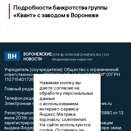
Подробности банкротства группы
«Квант» с заводом в Воронеже
ВОРОНЕЖСКИЕ
2019 © VORONEZHNEWS.RU | СИ
НОВОСТИ
«Воронежские новости»
Учредитель (соучредители): Общество с ограниченной
ответственностью "РЕГИОНАЛЬНЫЕ НОВОСТИ" (ОГРН
1107154017354)
Нажимая кнопку вы
даете согласие на
Главный редактор: Пирогов А.А.
обработку персональных
Телефон редакции: +7 (473) 262 77 92
данных
info@voronezhnews.ru
Электронная почта редакции:
с использованием
интернет-сервиса
Регистрационный номер: серия Эл № ФС 77 - 75880 от 13
Яндекс.Метрика,
июня 2019г. согласно выписке из реестра
top.mail.ru, LiveInternet.
зарегистрированных средств массовой информации
На сайте используются
выдана Федеральной службой по надзору в сфере связи,
cookie. Оставаясь на