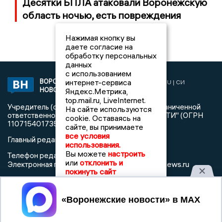
Десятки БПЛА атаковали Воронежскую
область ночью, есть повреждения
Нажимая кнопку вы
даете согласие на
обработку персональных
данных
с использованием
ВОРОНЕЖСКИЕ
интернет-сервиса
2019 © VORONEZHNEWS.RU | СИ
НОВОСТИ
Яндекс.Метрика,
«Воронежские новости»
top.mail.ru, LiveInternet.
Учредитель (соучредители): Общество с ограниченной
На сайте используются
ответственностью "РЕГИОНАЛЬНЫЕ НОВОСТИ" (ОГРН
cookie. Оставаясь на
1107154017354)
сайте, вы принимаете
все условия
Главный редактор: Пирогов А.А.
использования.
Вы можете
настроить
Телефон редакции: +7 (473) 262 77 92
или
отклонить и
info@voronezhnews.ru
Электронная почта редакции:
покинуть сайт
Регистрационный номер: серия Эл № ФС 77 - 75880 от 13
июня 2019г. согласно выписке из реестра
Принять
зарегистрированных средств массовой информации
выдана Федеральной службой по надзору в сфере связи,
информационных технологий и массовых коммуникаций