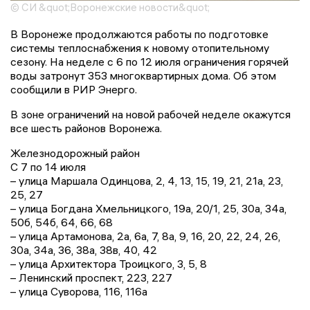
© СИ &quot;Воронежские новости&quot;
В Воронеже продолжаются работы по подготовке
системы теплоснабжения к новому отопительному
сезону. На неделе с 6 по 12 июля ограничения горячей
воды затронут 353 многоквартирных дома. Об этом
сообщили в РИР Энерго.
В зоне ограничений на новой рабочей неделе окажутся
все шесть районов Воронежа.
Железнодорожный район
С 7 по 14 июля
– улица Маршала Одинцова, 2, 4, 13, 15, 19, 21, 21а, 23,
25, 27
– улица Богдана Хмельницкого, 19а, 20/1, 25, 30а, 34а,
50б, 54б, 64, 66, 68
– улица Артамонова, 2а, 6а, 7, 8а, 9, 16, 20, 22, 24, 26,
30а, 34а, 36, 38а, 38в, 40, 42
– улица Архитектора Троицкого, 3, 5, 8
– Ленинский проспект, 223, 227
– улица Суворова, 116, 116а