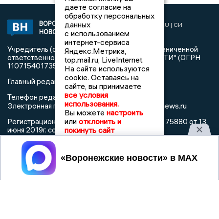
даете согласие на
обработку персональных
данных
ВОРОНЕЖСКИЕ
2019 © VORONEZHNEWS.RU | СИ
НОВОСТИ
с использованием
«Воронежские новости»
интернет-сервиса
Учредитель (соучредители): Общество с ограниченной
Яндекс.Метрика,
ответственностью "РЕГИОНАЛЬНЫЕ НОВОСТИ" (ОГРН
top.mail.ru, LiveInternet.
1107154017354)
На сайте используются
cookie. Оставаясь на
Главный редактор: Пирогов А.А.
сайте, вы принимаете
все условия
Телефон редакции: +7 (473) 262 77 92
использования.
info@voronezhnews.ru
Электронная почта редакции:
Вы можете
настроить
или
отклонить и
Регистрационный номер: серия Эл № ФС 77 - 75880 от 13
покинуть сайт
июня 2019г. согласно выписке из реестра
зарегистрированных средств массовой информации
выдана Федеральной службой по надзору в сфере связи,
Принять
информационных технологий и массовых коммуникаций
При использовании любого материала с данного сайта
гиперссылка на Сетевое издание «Воронежские новости»
обязательна.