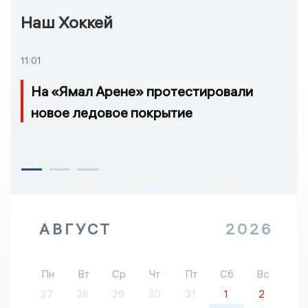
Наш Хоккей
11:01
На «Ямал Арене» протестировали
новое ледовое покрытие
АВГУСТ
2026
Пн
Вт
Ср
Чт
Пт
Сб
Вс
27
28
29
30
31
1
2