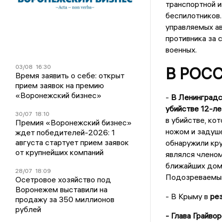
транспортной и
беспилотников.
управляемых а
противника за 
военных.
03/08
16:30
В РОС
Время заявить о себе: открыт
прием заявок на премию
«Воронежский бизнес»
-
В Ленинградс
убийстве 12-ле
30/07
18:10
в убийстве, ко
Премия «Воронежский бизнес»
ножом и задуше
ждет победителей-2026: 1
августа стартует прием заявок
обнаружили кру
от крупнейших компаний
являлся членом
ближайших домо
28/07
18:09
Подозреваемый 
Осетровое хозяйство под
Воронежем выставили на
- В Крыму в
рез
продажу за 350 миллионов
рублей
- Глава Грайво