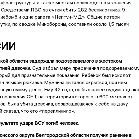
нфраструктуры, а также местам производства и хранения
 Средствами ПВО за сутки сбиты 282 беспилотника, 9
виабомб и одна ракета «Нептун-МД». Общие потери
сутки, по сводке Минобороны, составили около 1,5 тысяч
СИИ
кой области задержали подозреваемого в жестоком
тней девочки.
Суд избрал меру пресечения подозреваемом
торый дал признательные показания. Ребёнок был исколот
н лямкой рюкзака. Мужчина пытался скрыться, при нем
пную сумму денег. Ему 42 года, он был ранее судим, однак
 правления СНТ, на территории которого, в 600 метрах от
в, была убита девочка, возвращавшаяся к себе на дачу.
сказал, что его «переклинило».
ультате удара ВСУ погиб человек.
ронского округа Белгородской области получил ранение в