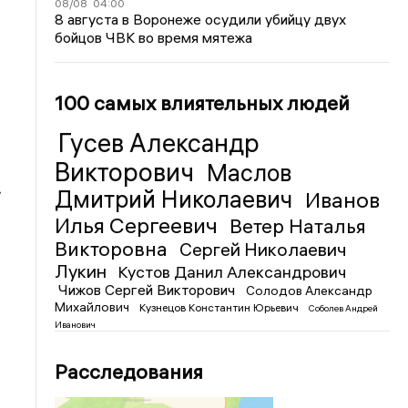
08/08
04:00
8 августа в Воронеже осудили убийцу двух
бойцов ЧВК во время мятежа
100 самых влиятельных людей
Гусев Александр
Викторович
Маслов
.
Дмитрий Николаевич
Иванов
Илья Сергеевич
Ветер Наталья
Викторовна
Сергей Николаевич
Лукин
Кустов Данил Александрович
Чижов Сергей Викторович
Солодов Александр
Михайлович
Кузнецов Константин Юрьевич
Соболев Андрей
Иванович
Расследования