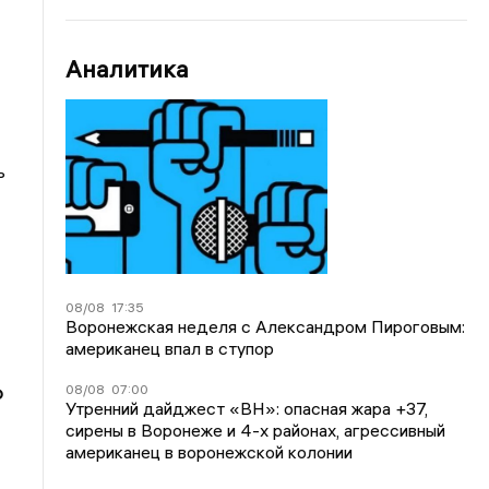
Аналитика
ь
08/08
17:35
Воронежская неделя с Александром Пироговым:
американец впал в ступор
08/08
07:00
Ф
Утренний дайджест «ВН»: опасная жара +37,
сирены в Воронеже и 4-х районах, агрессивный
американец в воронежской колонии