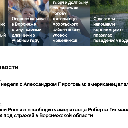
тысяч и долг сыну
свалились на
голову
Осенние каникулы
жительнице
Спасатели
оих
в Воронеже
Хохольского
напомнили
станут самыми
района после
воронежцам о
ный
длинными в
уловок
правилах
учебном году
мошенников
поведения у вод
овости
5
 неделя с Александром Пироговым: американец впа
4
ли Россию освободить американца Роберта Гилмана
я под стражей в Воронежской области