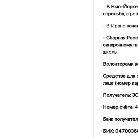
-
В Нью-Йорке 
стрельба
, в р
- В Иране
нача
- Сборная Росс
синхронному пл
школы.
Волонтерами ве
Средства для з
лица (номер ка
Получатель: 
Номер счёта:
Банк получат
БИК: 0470036