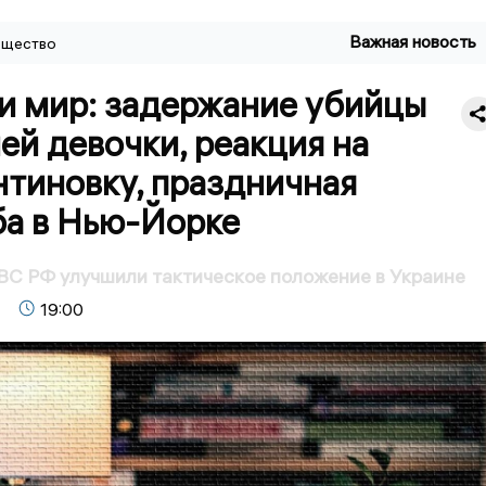
Важная новость
щество
 и мир: задержание убийцы
ей девочки, реакция на
нтиновку, праздничная
ба в Нью-Йорке
ВС РФ улучшили тактическое положение в Украине
19:00