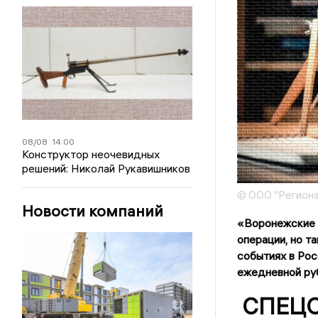
08/08
14:00
Конструктор неочевидных
решений: Николай Рукавишников
© ООО "Региона
Новости компаний
«Воронежские 
операции, но т
событиях в Рос
ежедневной руб
СПЕЦО