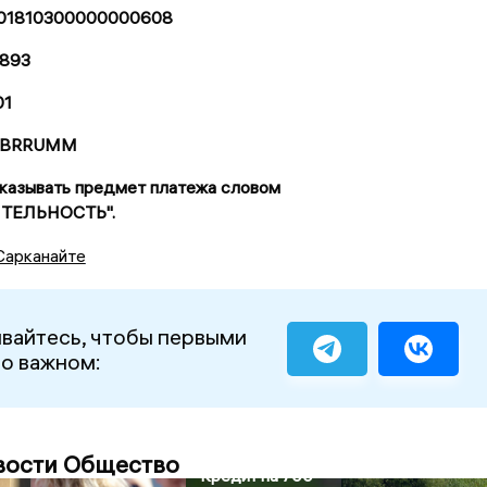
0101810300000000608
893
01
SABRRUMM
указывать предмет платежа словом
ТЕЛЬНОСТЬ".
Сарканайте
вайтесь, чтобы первыми
 о важном:
вости Общество
Кредит на 700