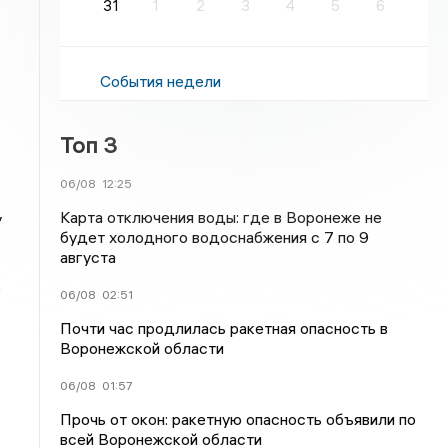
31
1
2
3
4
5
6
События недели
Топ 3
06/08
12:25
Карта отключения воды: где в Воронеже не
у
будет холодного водоснабжения с 7 по 9
августа
о
06/08
02:51
Почти час продлилась ракетная опасность в
Воронежской области
06/08
01:57
Прочь от окон: ракетную опасность объявили по
всей Воронежской области