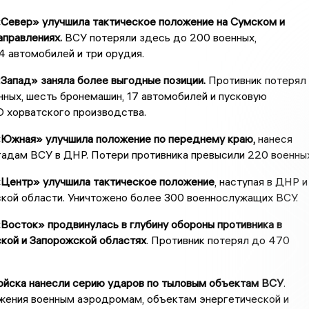
«Север» улучшила тактическое положение на Сумском и
правлениях.
ВСУ потеряли здесь до 200 военных,
4 автомобилей и три орудия.
«Запад» заняла более выгодные позиции.
Противник потерял
ных, шесть бронемашин, 17 автомобилей и пусковую
 хорватского производства.
 «Южная» улучшила положение по переднему краю,
нанеся
адам ВСУ в ДНР. Потери противника превысили 220 военных
«Центр» улучшила тактическое положение
, наступая в ДНР и
кой области. Уничтожено более 300 военнослужащих ВСУ.
«Восток» продвинулась в глубину обороны противника в
кой и Запорожской областях
. Противник потерял до 470
ойска нанесли серию ударов по тыловым объектам
ВСУ
.
жения военным аэродромам, объектам энергетической и