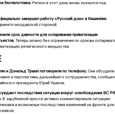
ки беспилотника.
Регион в этот день вновь оказался под
фициально завершил работу «Русский дом» в Кишинёве.
принято молдавской стороной.
нили срок давности для оспаривания приватизации
ъектов.
Теперь можно без ограничения по срокам оспариват
иватизацию религиозного имущества.
Е
ин и Дональд Трамп поговорили по телефону
. Они обсудили
раине и перспективы дальнейшего сотрудничества, сообщил
ийского президента Юрий Ушаков.
бсуждают последствия ситуации вокруг освобождения ВС Р
.
В зарубежной прессе активно комментировали ситуацию
тиновки и возможные последствия изменений на фронте для
юзников.