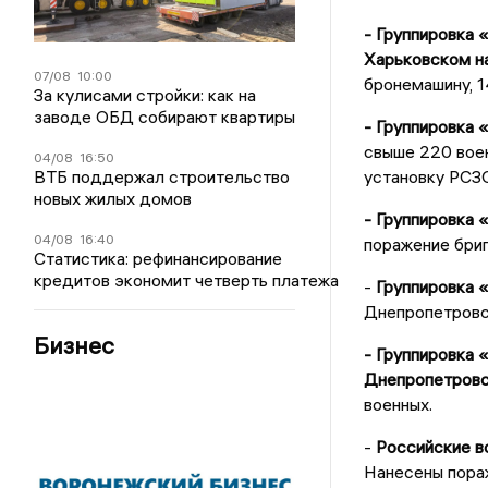
- Группировка 
Харьковском на
07/08
10:00
бронемашину, 1
За кулисами стройки: как на
заводе ОБД собирают квартиры
- Группировка 
свыше 220 воен
04/08
16:50
ВТБ поддержал строительство
установку РСЗО
новых жилых домов
- Группировка
04/08
16:40
поражение бриг
Статистика: рефинансирование
кредитов экономит четверть платежа
-
Группировка 
Днепропетровс
Бизнес
- Группировка 
Днепропетровс
военных.
-
Российские в
Нанесены пора