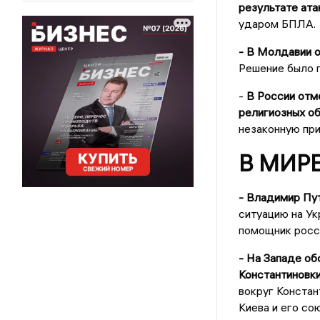
результате ата
ударом БПЛА.
- В Молдавии о
Решение было 
-
В России отме
религиозных об
незаконную пр
В МИР
- Владимир Пут
ситуацию на Ук
помощник росс
- На Западе о
Константиновки
вокруг Констан
Киева и его со