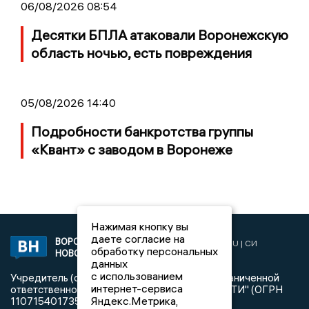
06/08/2026 08:54
Десятки БПЛА атаковали Воронежскую
область ночью, есть повреждения
05/08/2026 14:40
Подробности банкротства группы
«Квант» с заводом в Воронеже
Нажимая кнопку вы
даете согласие на
ВОРОНЕЖСКИЕ
2019 © VORONEZHNEWS.RU | СИ
обработку персональных
НОВОСТИ
«Воронежские новости»
данных
с использованием
Учредитель (соучредители): Общество с ограниченной
интернет-сервиса
ответственностью "РЕГИОНАЛЬНЫЕ НОВОСТИ" (ОГРН
Яндекс.Метрика,
1107154017354)