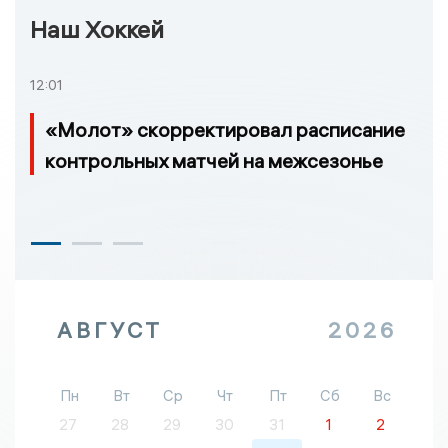
Наш Хоккей
12:01
«Молот» скорректировал расписание
контрольных матчей на межсезонье
АВГУСТ
2026
Пн
Вт
Ср
Чт
Пт
Сб
Вс
27
28
29
30
31
1
2