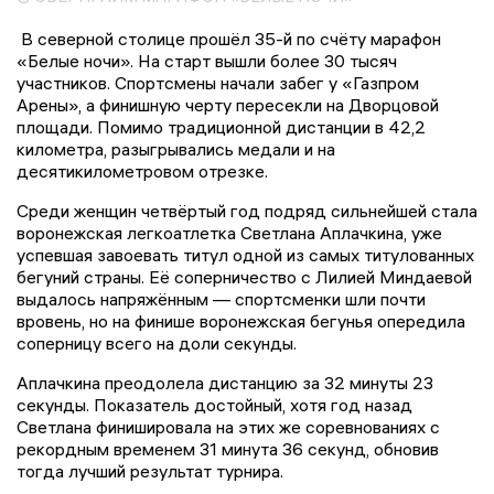
В северной столице прошёл 35-й по счёту марафон
«Белые ночи». На старт вышли более 30 тысяч
участников. Спортсмены начали забег у «Газпром
Арены», а финишную черту пересекли на Дворцовой
площади. Помимо традиционной дистанции в 42,2
километра, разыгрывались медали и на
десятикилометровом отрезке.
Среди женщин четвёртый год подряд сильнейшей стала
воронежская легкоатлетка Светлана Аплачкина, уже
успевшая завоевать титул одной из самых титулованных
бегуний страны. Её соперничество с Лилией Миндаевой
выдалось напряжённым — спортсменки шли почти
вровень, но на финише воронежская бегунья опередила
соперницу всего на доли секунды.
Аплачкина преодолела дистанцию за 32 минуты 23
секунды. Показатель достойный, хотя год назад
Светлана финишировала на этих же соревнованиях с
рекордным временем 31 минута 36 секунд, обновив
тогда лучший результат турнира.