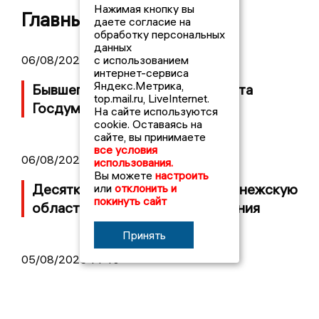
Нажимая кнопку вы
Главные новости
даете согласие на
обработку персональных
данных
с использованием
06/08/2026 09:39
интернет-сервиса
Яндекс.Метрика,
Бывшего воронежского депутата
top.mail.ru, LiveInternet.
Госдумы объявили в розыск
На сайте используются
cookie. Оставаясь на
сайте, вы принимаете
все условия
06/08/2026 08:54
использования.
Вы можете
настроить
Десятки БПЛА атаковали Воронежскую
или
отклонить и
покинуть сайт
область ночью, есть повреждения
Принять
05/08/2026 14:40
Подробности банкротства группы
«Квант» с заводом в Воронеже