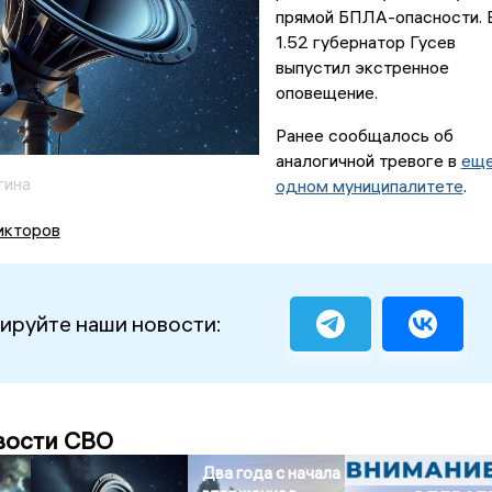
прямой БПЛА-опасности. 
1.52 губернатор Гусев
выпустил экстренное
оповещение.
Ранее сообщалось об
аналогичной тревоге в
ещ
гина
одном муниципалитете
.
икторов
ируйте наши новости:
вости СВО
Два года с начала