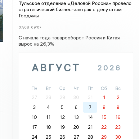
Тульское отделение «Деловой России» провело
стратегический бизнес-завтрак с депутатом
Госдумы
07/08
09:07
С начала года товарооборот России и Китая
вырос на 26,3%
АВГУСТ
2026
Пн
Вт
Ср
Чт
Пт
Сб
Вс
27
28
29
30
31
1
2
3
4
5
6
7
8
9
10
11
12
13
14
15
16
17
18
19
20
21
22
23
24
25
26
27
28
29
30