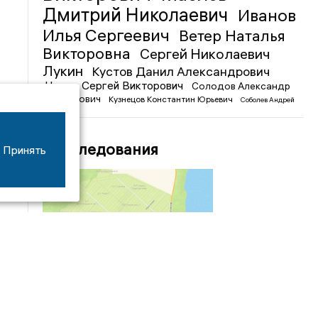
Дмитрий Николаевич
Иванов
Илья Сергеевич
Ветер Наталья
Викторовна
Сергей Николаевич
Лукин
Кустов Данил Александрович
Чижов Сергей Викторович
Солодов Александр
Михайлович
Кузнецов Константин Юрьевич
Соболев Андрей
Иванович
Расследования
Принять
04/03
09:50
«Зимники» против «летников», а Попенков
против всех. Электроколлапс на окраине