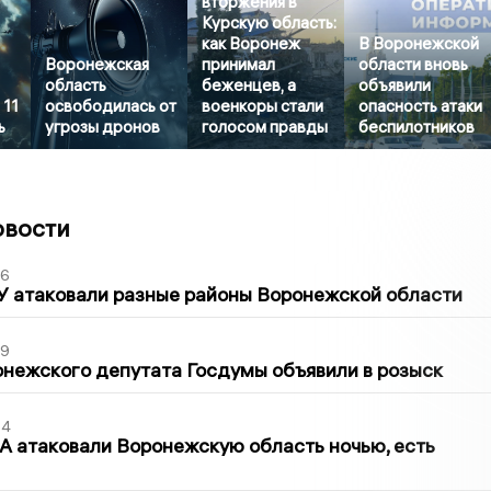
вторжения в
Курскую область:
как Воронеж
В Воронежской
Воронежская
принимал
области вновь
область
беженцев, а
объявили
 11
освободилась от
военкоры стали
опасность атаки
ь
угрозы дронов
голосом правды
беспилотников
овости
06
У атаковали разные районы Воронежской области
39
нежского депутата Госдумы объявили в розыск
54
 атаковали Воронежскую область ночью, есть