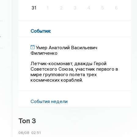
31
1
2
3
4
5
6
События
:
ь
Умер Анатолий Васильевич
Филипченко
Летчик-космонавт, дважды Герой
Советского Союза, участник первого в
мире группового полета трех
космических кораблей.
События недели
Топ 3
06/08
02:51