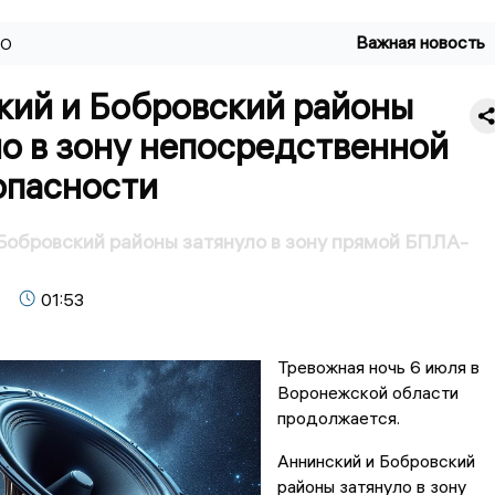
Важная новость
ВО
кий и Бобровский районы
о в зону непосредственной
пасности
Бобровский районы затянуло в зону прямой БПЛА-
01:53
Тревожная ночь 6 июля в
Воронежской области
продолжается.
Аннинский и Бобровский
районы затянуло в зону