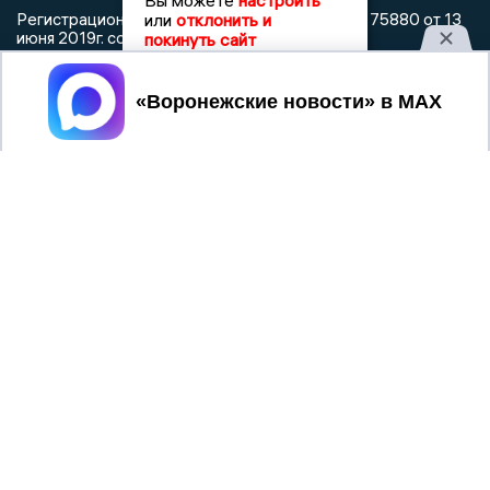
Вы можете
настроить
или
отклонить и
Регистрационный номер: серия Эл № ФС 77 - 75880 от 13
июня 2019г. согласно выписке из реестра
покинуть сайт
зарегистрированных средств массовой информации
выдана Федеральной службой по надзору в сфере связи,
Принять
информационных технологий и массовых коммуникаций
При использовании любого материала с данного сайта
гиперссылка на Сетевое издание «Воронежские новости»
обязательна.
Сообщения на сером фоне размещены на правах рекламы
@mazov
MAX
Написать директору в телеграм
или
О холдинге
Вакансии
Реклама
Дежурный по новостям
16+