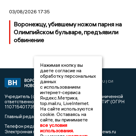
03/08/2026 17:35
Воронежцу, убившему ножом парня на
Олимпийском бульваре, предъявили
обвинение
Нажимая кнопку вы
даете согласие на
обработку персональных
ВОРОНЕЖСКИЕ
данных
2019 © VORONEZHNEWS.RU | СИ
НОВОСТИ
«Воронежские новости»
с использованием
интернет-сервиса
Учредитель (соучредители): Общество с ограниченной
Яндекс.Метрика,
ответственностью "РЕГИОНАЛЬНЫЕ НОВОСТИ" (ОГРН
top.mail.ru, LiveInternet.
1107154017354)
На сайте используются
cookie. Оставаясь на
Главный редактор: Пирогов А.А.
сайте, вы принимаете
все условия
Телефон редакции: +7 (473) 262 77 92
использования.
info@voronezhnews.ru
Электронная почта редакции: