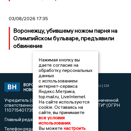
03/08/2026 17:35
Воронежцу, убившему ножом парня на
Олимпийском бульваре, предъявили
обвинение
Нажимая кнопку вы
даете согласие на
обработку персональных
данных
с использованием
ВОРОНЕЖСКИЕ
интернет-сервиса
2019 © VORONEZHNEWS.RU | СИ
НОВОСТИ
«Воронежские новости»
Яндекс.Метрика,
top.mail.ru, LiveInternet.
Учредитель (соучредители): Общество с ограниченной
На сайте используются
ответственностью "РЕГИОНАЛЬНЫЕ НОВОСТИ" (ОГРН
cookie. Оставаясь на
1107154017354)
сайте, вы принимаете
все условия
Главный редактор: Пирогов А.А.
использования.
Вы можете
настроить
Телефон редакции: +7 (473) 262 77 92