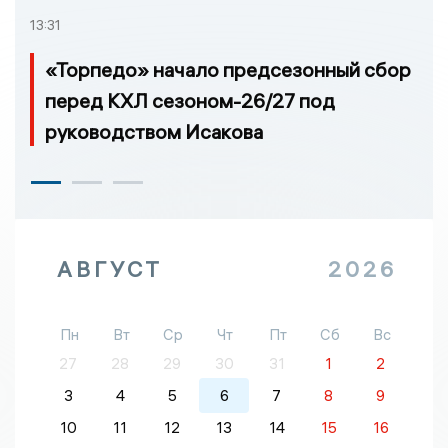
13:31
«Торпедо» начало предсезонный сбор
перед КХЛ сезоном-26/27 под
руководством Исакова
АВГУСТ
2026
Пн
Вт
Ср
Чт
Пт
Сб
Вс
27
28
29
30
31
1
2
3
4
5
6
7
8
9
10
11
12
13
14
15
16