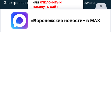
или
отклонить и
info@voronezhnews.ru
Электронная почта редакции:
покинуть сайт
Регистрационный номер: серия Эл № ФС 77 - 75880 от 13
июня 2019г. согласно выписке из реестра
Принять
зарегистрированных средств массовой информации
выдана Федеральной службой по надзору в сфере связи,
информационных технологий и массовых коммуникаций
При использовании любого материала с данного сайта
гиперссылка на Сетевое издание «Воронежские новости»
обязательна.
Сообщения на сером фоне размещены на правах рекламы
@mazov
MAX
Написать директору в телеграм
или
О холдинге
Вакансии
Реклама
Дежурный по новостям