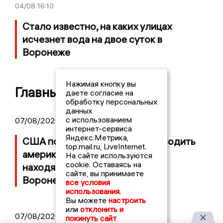
04/08
16:10
Стало известно, на каких улицах
исчезнет вода на двое суток в
Воронеже
Нажимая кнопку вы
Главные новости
даете согласие на
обработку персональных
данных
с использованием
07/08/2026 10:44
интернет-сервиса
Яндекс.Метрика,
США попросили Россию освободить
top.mail.ru, LiveInternet.
американца Роберта Гилмана,
На сайте используются
cookie. Оставаясь на
находящегося под стражей в
сайте, вы принимаете
Воронежской области
все условия
использования.
Вы можете
настроить
или
отклонить и
07/08/2026 07:06
покинуть сайт