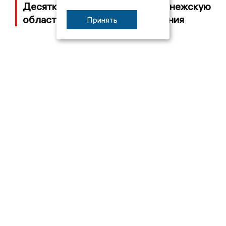
Десятки БПЛА атаковали Воронежскую
область ночью, есть повреждения
Принять
05/08/2026 14:40
Подробности банкротства группы
«Квант» с заводом в Воронеже
04/08/2026 09:41
Среди пострадавших при атаке на
Краснодарский край оказались две
жительницы Воронежской области
03/08/2026 17:35