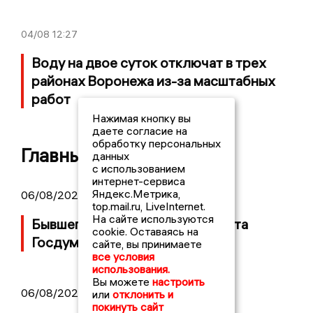
04/08
12:27
Воду на двое суток отключат в трех
районах Воронежа из-за масштабных
работ
Нажимая кнопку вы
даете согласие на
обработку персональных
Главные новости
данных
с использованием
интернет-сервиса
Яндекс.Метрика,
06/08/2026 09:39
top.mail.ru, LiveInternet.
На сайте используются
Бывшего воронежского депутата
cookie. Оставаясь на
Госдумы объявили в розыск
сайте, вы принимаете
все условия
использования.
Вы можете
настроить
06/08/2026 08:54
или
отклонить и
покинуть сайт