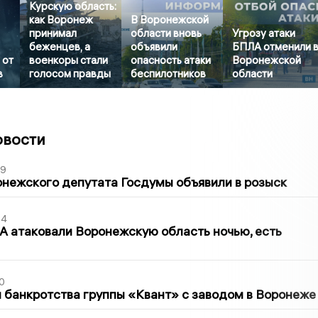
Курскую область:
как Воронеж
В Воронежской
принимал
области вновь
Угрозу атаки
беженцев, а
объявили
БПЛА отменили 
 от
военкоры стали
опасность атаки
Воронежской
в
голосом правды
беспилотников
области
овости
39
нежского депутата Госдумы объявили в розыск
54
 атаковали Воронежскую область ночью, есть
0
банкротства группы «Квант» с заводом в Воронеже