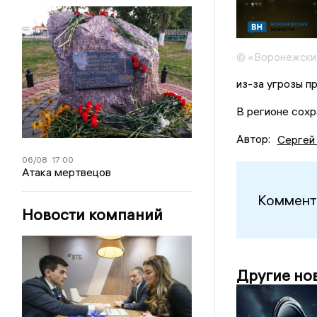
© «Воронежски
из-за угрозы п
В регионе сох
Автор:
Сергей
06/08
17:00
Атака мертвецов
Коммент
Новости компаний
Другие но