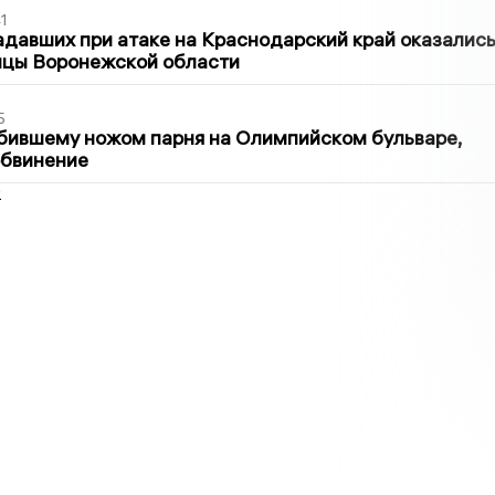
1
давших при атаке на Краснодарский край оказалис
ицы Воронежской области
5
бившему ножом парня на Олимпийском бульваре,
обвинение
2