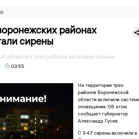
ВО
 воронежских районах
тали сирены
й области в трёх районах включили сирены
03:55
На территории трёх
районов Воронежской
области включили систем
оповещения. Об этом
сообщает губернатор
Александр Гусев.
С 3:47 сирены включили в