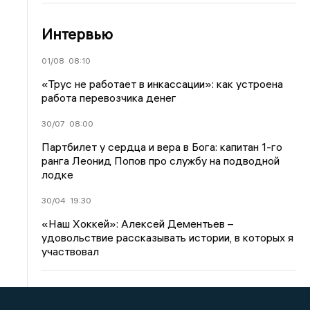
Интервью
01/08
08:10
«Трус не работает в инкассации»: как устроена
работа перевозчика денег
30/07
08:00
Партбилет у сердца и вера в Бога: капитан 1-го
ранга Леонид Попов про службу на подводной
лодке
30/04
19:30
«Наш Хоккей»: Алексей Дементьев –
удовольствие рассказывать истории, в которых я
участвовал