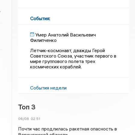
ь
События
:
Умер Анатолий Васильевич
Филипченко
Летчик-космонавт, дважды Герой
Советского Союза, участник первого в
мире группового полета трех
космических кораблей.
События недели
Топ 3
06/08
02:51
Почти час продлилась ракетная опасность в
Воронежской области