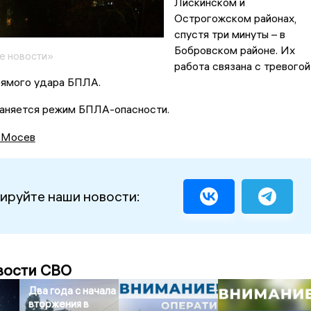
Лискинском и
Острогожском районах,
спустя три минуты – в
Бобровском районе. Их
е новости»
работа связана с тревогой
рямого удара БПЛА.
раняется режим БПЛА-опасности.
 Мосев
ируйте наши новости:
вости СВО
Два года с начала
вторжения в