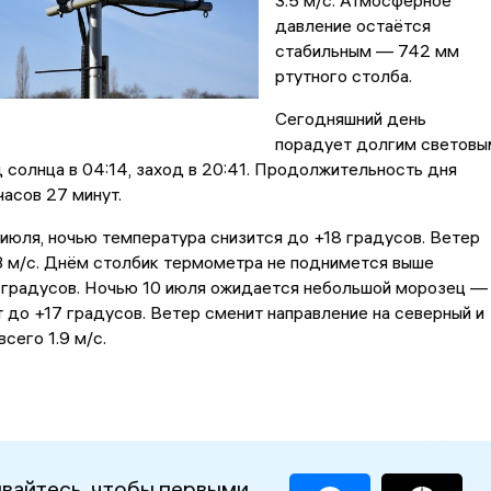
3.5 м/с. Атмосферное
давление остаётся
стабильным — 742 мм
ртутного столба.
Сегодняшний день
порадует долгим световы
солнца в 04:14, заход в 20:41. Продолжительность дня
часов 27 минут.
9 июля, ночью температура снизится до +18 градусов. Ветер
3 м/с. Днём столбик термометра не поднимется выше
 градусов. Ночью 10 июля ожидается небольшой морозец —
 до +17 градусов. Ветер сменит направление на северный и
сего 1.9 м/с.
вайтесь, чтобы первыми