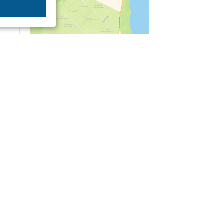
04/03
09:50
«Зимники» против «летников», а Попенков
против всех. Электроколлапс на окраине
Воронежа
Интервью
01/08
08:10
«Трус не работает в инкассации»: как устроена
работа перевозчика денег
30/07
08:00