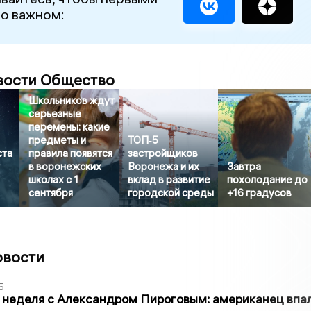
 о важном:
вости Общество
Школьников ждут
серьезные
перемены: какие
предметы и
ТОП‑5
ста
правила появятся
застройщиков
в воронежских
Воронежа и их
Завтра
школах с 1
вклад в развитие
похолодание до
сентября
городской среды
+16 градусов
овости
5
 неделя с Александром Пироговым: американец впа