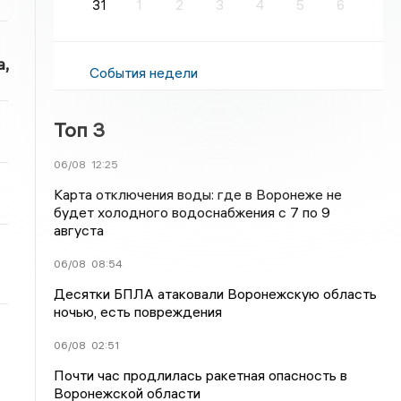
31
1
2
3
4
5
6
,
События недели
Топ 3
06/08
12:25
Карта отключения воды: где в Воронеже не
будет холодного водоснабжения с 7 по 9
августа
06/08
08:54
Десятки БПЛА атаковали Воронежскую область
ночью, есть повреждения
06/08
02:51
Почти час продлилась ракетная опасность в
Воронежской области