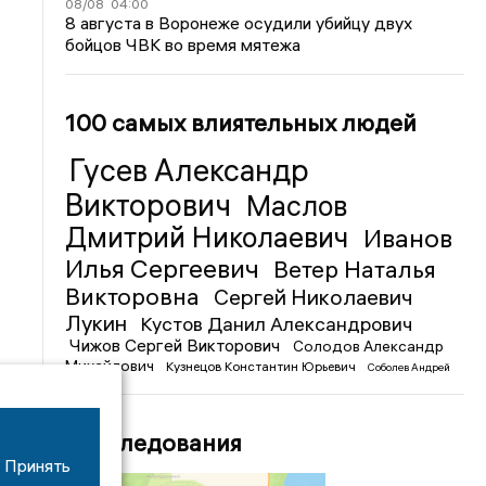
08/08
04:00
8 августа в Воронеже осудили убийцу двух
бойцов ЧВК во время мятежа
100 самых влиятельных людей
Гусев Александр
Викторович
Маслов
Дмитрий Николаевич
Иванов
Илья Сергеевич
Ветер Наталья
Викторовна
Сергей Николаевич
Лукин
Кустов Данил Александрович
Чижов Сергей Викторович
Солодов Александр
Михайлович
Кузнецов Константин Юрьевич
Соболев Андрей
Иванович
Расследования
Принять