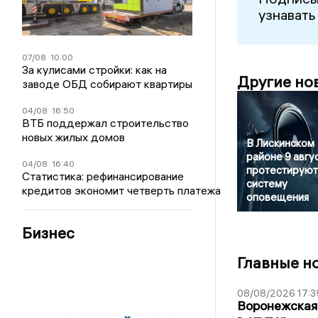
узнавать
07/08
10:00
За кулисами стройки: как на
Другие но
заводе ОБД собирают квартиры
04/08
16:50
ВТБ поддержал строительство
новых жилых домов
В Лискинском
районе 9 авгу
04/08
16:40
протестируют
Статистика: рефинансирование
систему
кредитов экономит четверть платежа
оповещения
Бизнес
Главные н
08/08/2026 17:3
Воронежская