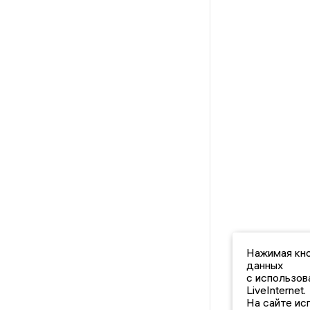
Нажимая кно
данных
с использов
LiveInternet.
На сайте ис