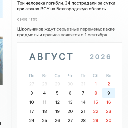
Три человека погибли, 34 пострадали за сутки
при атаках ВСУ на Белгородскую область
09/08
11:55
Школьников ждут серьезные перемены: какие
предметы и правила появятся с 1 сентября
АВГУСТ
2026
Пн
Вт
Ср
Чт
Пт
Сб
Вс
27
28
29
30
31
1
2
3
4
5
6
7
8
9
10
11
12
13
14
15
16
17
18
19
20
21
22
23
24
25
26
27
28
29
30
л