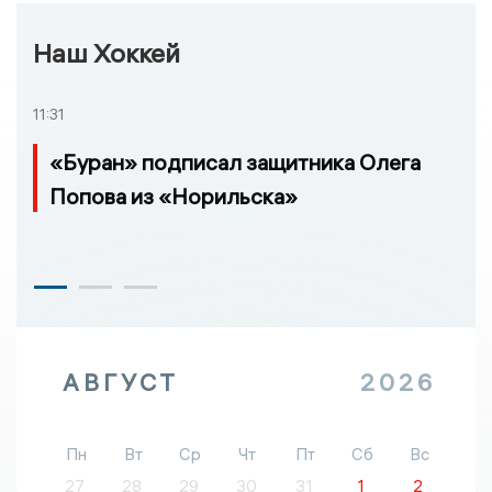
Наш Хоккей
11:31
«Буран» подписал защитника Олега
Попова из «Норильска»
АВГУСТ
2026
Пн
Вт
Ср
Чт
Пт
Сб
Вс
27
28
29
30
31
1
2