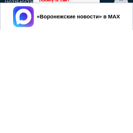
1107154017354)
Главный редактор: Пирогов А.А.
Принять
Телефон редакции: +7 (473) 262 77 92
info@voronezhnews.ru
Электронная почта редакции:
Регистрационный номер: серия Эл № ФС 77 - 75880 от 13
июня 2019г. согласно выписке из реестра
зарегистрированных средств массовой информации
выдана Федеральной службой по надзору в сфере связи,
информационных технологий и массовых коммуникаций
При использовании любого материала с данного сайта
гиперссылка на Сетевое издание «Воронежские новости»
обязательна.
Сообщения на сером фоне размещены на правах рекламы
@mazov
MAX
Написать директору в телеграм
или
О холдинге
Вакансии
Реклама