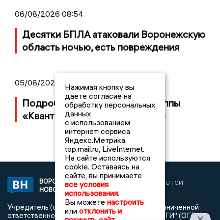
06/08/2026 08:54
Десятки БПЛА атаковали Воронежскую
область ночью, есть повреждения
05/08/2026 14:40
Нажимая кнопку вы
даете согласие на
Подробности банкротства группы
обработку персональных
данных
«Квант» с заводом в Воронеже
с использованием
интернет-сервиса
Яндекс.Метрика,
top.mail.ru, LiveInternet.
На сайте используются
cookie. Оставаясь на
сайте, вы принимаете
ВОРОНЕЖСКИЕ
2019 © VORONEZHNEWS.RU | СИ
все условия
НОВОСТИ
«Воронежские новости»
использования.
Вы можете
настроить
Учредитель (соучредители): Общество с ограниченной
или
отклонить и
ответственностью "РЕГИОНАЛЬНЫЕ НОВОСТИ" (ОГРН
покинуть сайт