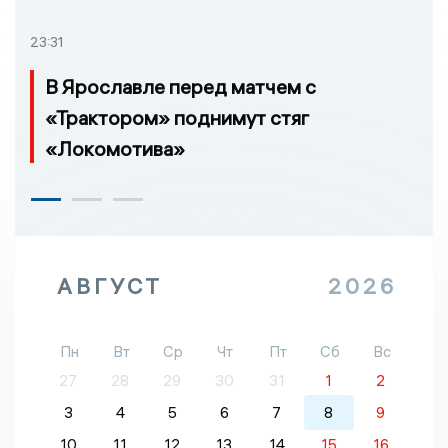
23:31
В Ярославле перед матчем с
«Трактором» поднимут стяг
«Локомотива»
АВГУСТ
2026
Пн
Вт
Ср
Чт
Пт
Сб
Вс
27
28
29
30
31
1
2
3
4
5
6
7
8
9
10
11
12
13
14
15
16