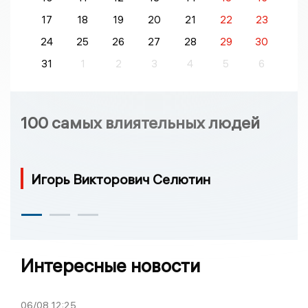
17
18
19
20
21
22
23
24
25
26
27
28
29
30
31
1
2
3
4
5
6
100 самых влиятельных людей
Игорь Викторович Селютин
Интересные новости
06/08
12:25