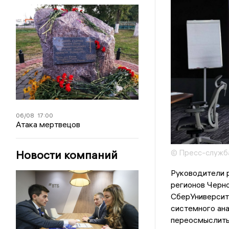
06/08
17:00
Атака мертвецов
Новости компаний
© Пресс-служб
Руководители 
регионов Черн
СберУниверсит
системного ан
переосмыслить