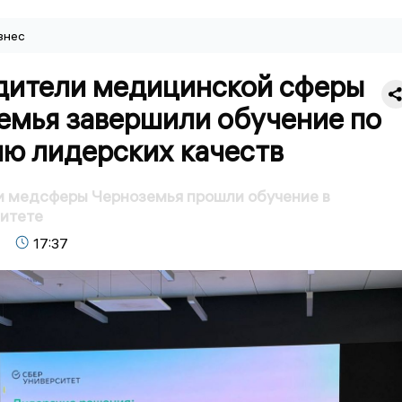
знес
дители медицинской сферы
емья завершили обучение по
ию лидерских качеств
и медсферы Черноземья прошли обучение в
итете
17:37