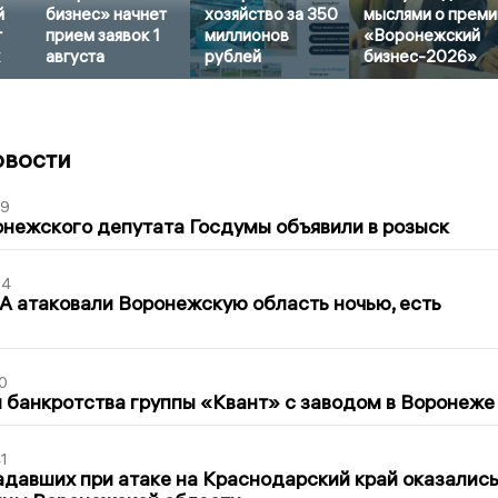
й
бизнес» начнет
хозяйство за 350
мыслями о преми
т
прием заявок 1
миллионов
«Воронежский
августа
рублей
бизнес-2026»
овости
39
нежского депутата Госдумы объявили в розыск
54
 атаковали Воронежскую область ночью, есть
0
банкротства группы «Квант» с заводом в Воронеже
1
давших при атаке на Краснодарский край оказалис