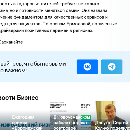
ность за здоровье жителей требует не только
ма, но и готовности меняться самим. Она назвала
учение фундаментом для качественных сервисов и
еды для пациентов. По словам Ермоловой, полученные
драйверами позитивных перемен в регионах.
Сарканайте
вайтесь, чтобы первыми
 о важном:
вости Бизнес
Ежегодная
В Новоусманском
премия
районе продают
Депутат Сергей
«Воронежский
осетровое
Колиух поделилс