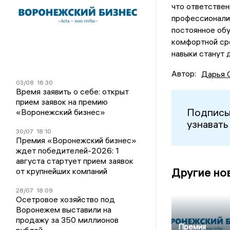
что ответствен
профессионализ
постоянное об
комфортной ср
навыки станут 
Автор:
Дарья 
03/08
16:30
Время заявить о себе: открыт
прием заявок на премию
Подписы
«Воронежский бизнес»
узнавать
30/07
18:10
Премия «Воронежский бизнес»
ждет победителей-2026: 1
августа стартует прием заявок
Другие но
от крупнейших компаний
28/07
18:09
Осетровое хозяйство под
Воронежем выставили на
продажу за 350 миллионов
Премия
рублей