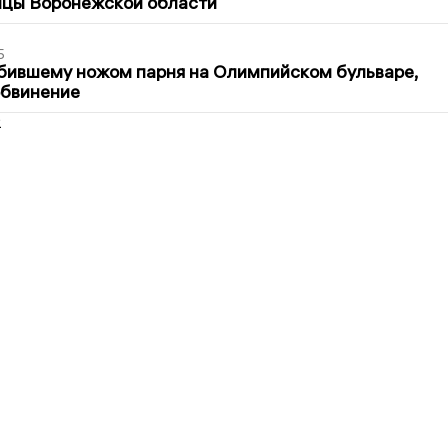
ицы Воронежской области
5
бившему ножом парня на Олимпийском бульваре,
обвинение
2