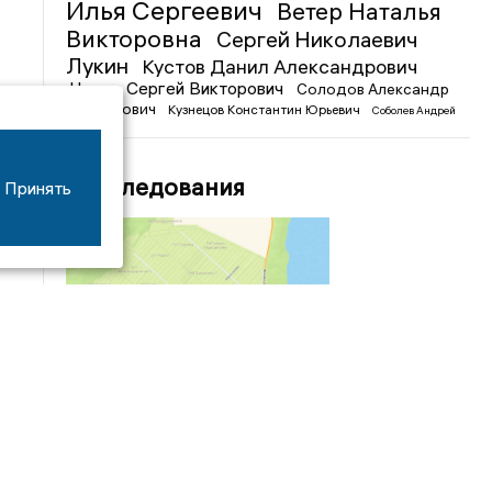
Илья Сергеевич
Ветер Наталья
Викторовна
Сергей Николаевич
Лукин
Кустов Данил Александрович
Чижов Сергей Викторович
Солодов Александр
Михайлович
Кузнецов Константин Юрьевич
Соболев Андрей
Иванович
Расследования
Принять
04/03
09:50
«Зимники» против «летников», а Попенков
против всех. Электроколлапс на окраине
Воронежа