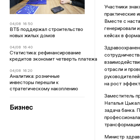
Участники знак
практические 
Вместе с наста
04/08
16:50
генерировали и
ВТБ поддержал строительство
новых жилых домов
кейсах в форма
Здравоохранен
04/08
16:40
Статистика: рефинансирование
сотрудничества
кредитов экономит четверть платежа
взаимодействия
отрасли и про
04/08
16:20
Аналитика: розничные
руководителей 
инвесторы перешли к
на рост эффект
стратегическому накоплению
Заместитель п
Наталья Цыкал
Бизнес
задача банка. 
профессионала 
трансформации 
Министр здрав