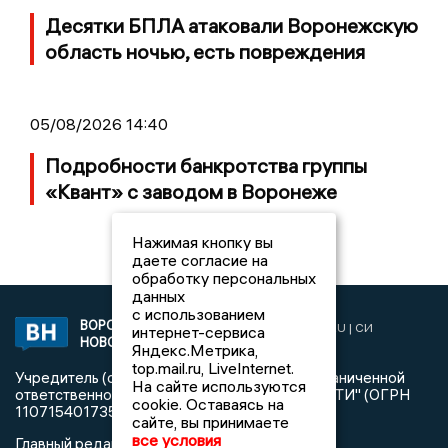
Десятки БПЛА атаковали Воронежскую
область ночью, есть повреждения
05/08/2026 14:40
Подробности банкротства группы
«Квант» с заводом в Воронеже
Нажимая кнопку вы
даете согласие на
обработку персональных
данных
с использованием
ВОРОНЕЖСКИЕ
2019 © VORONEZHNEWS.RU | СИ
интернет-сервиса
НОВОСТИ
«Воронежские новости»
Яндекс.Метрика,
top.mail.ru, LiveInternet.
Учредитель (соучредители): Общество с ограниченной
На сайте используются
ответственностью "РЕГИОНАЛЬНЫЕ НОВОСТИ" (ОГРН
cookie. Оставаясь на
1107154017354)
сайте, вы принимаете
все условия
Главный редактор: Пирогов А.А.