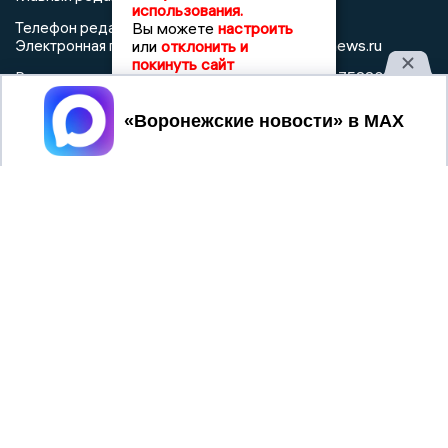
использования.
Телефон редакции: +7 (473) 262 77 92
Вы можете
настроить
info@voronezhnews.ru
Электронная почта редакции:
или
отклонить и
покинуть сайт
Регистрационный номер: серия Эл № ФС 77 - 75880 от 13
июня 2019г. согласно выписке из реестра
зарегистрированных средств массовой информации
Принять
выдана Федеральной службой по надзору в сфере связи,
информационных технологий и массовых коммуникаций
При использовании любого материала с данного сайта
гиперссылка на Сетевое издание «Воронежские новости»
обязательна.
Сообщения на сером фоне размещены на правах рекламы
@mazov
MAX
Написать директору в телеграм
или
О холдинге
Вакансии
Реклама
Дежурный по новостям