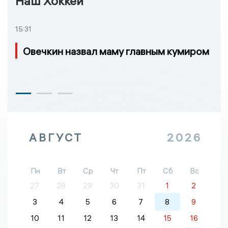
Наш Хоккей
15:31
Овечкин назвал маму главным кумиром
АВГУСТ
2026
Пн
Вт
Ср
Чт
Пт
Сб
Вс
27
28
29
30
31
1
2
3
4
5
6
7
8
9
10
11
12
13
14
15
16