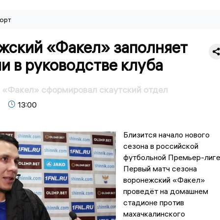
орт
жский «Факел» заполняет
и в руководстве клуба
 «Факел» сформировал скаутский отдел
13:00
Близится начало нового
сезона в российской
футбольной Премьер-лиге
Первый матч сезона
воронежский «Факел»
проведёт на домашнем
стадионе против
махачкалинского