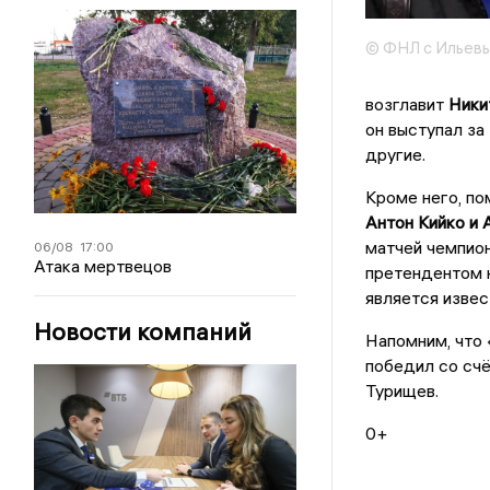
© ФНЛ с Ильев
возглавит
Ники
он выступал за 
другие.
Кроме него, по
Антон Кийко и 
матчей чемпион
06/08
17:00
Атака мертвецов
претендентом 
является извес
Новости компаний
Напомним, что 
победил со счё
Турищев.
0+