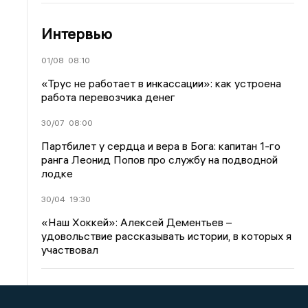
Интервью
01/08
08:10
«Трус не работает в инкассации»: как устроена
работа перевозчика денег
30/07
08:00
Партбилет у сердца и вера в Бога: капитан 1-го
ранга Леонид Попов про службу на подводной
лодке
30/04
19:30
«Наш Хоккей»: Алексей Дементьев –
удовольствие рассказывать истории, в которых я
участвовал