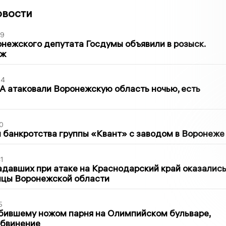
овости
39
нежского депутата Госдумы объявили в розыск.
аж
54
 атаковали Воронежскую область ночью, есть
0
банкротства группы «Квант» с заводом в Воронеже
1
давших при атаке на Краснодарский край оказалис
ицы Воронежской области
5
бившему ножом парня на Олимпийском бульваре,
обвинение