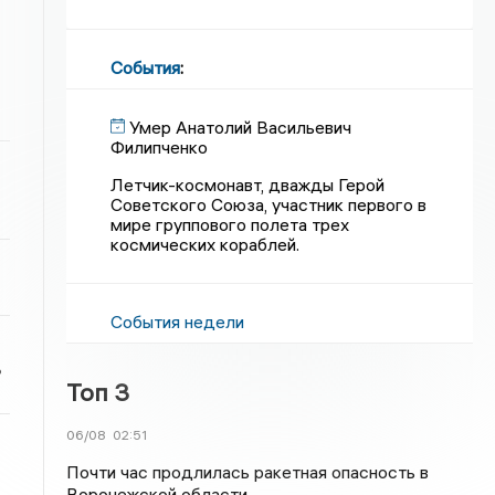
События
:
Умер Анатолий Васильевич
Филипченко
Летчик-космонавт, дважды Герой
Советского Союза, участник первого в
мире группового полета трех
космических кораблей.
События недели
ь
Топ 3
06/08
02:51
Почти час продлилась ракетная опасность в
Воронежской области