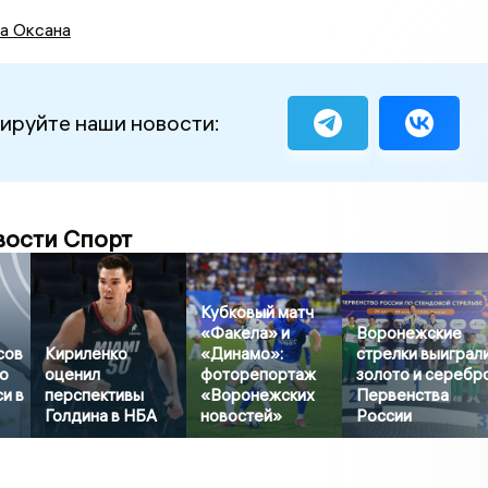
а Оксана
ируйте наши новости:
вости Спорт
Кубковый матч
«Факела» и
Воронежские
сов
Кириленко
«Динамо»:
стрелки выиграл
о
оценил
фоторепортаж
золото и серебр
и в
перспективы
«Воронежских
Первенства
Голдина в НБА
новостей»
России