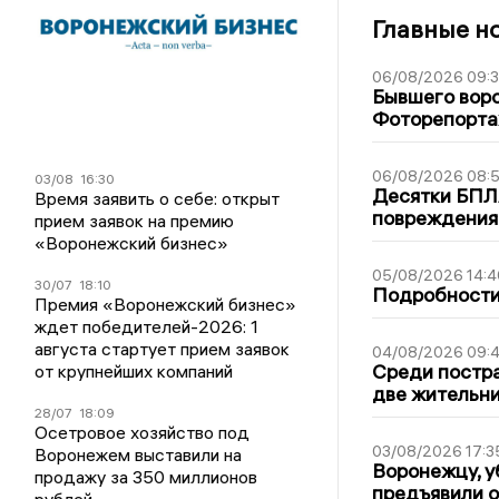
Главные н
06/08/2026 09:
Бывшего воро
Фоторепорт
06/08/2026 08:
03/08
16:30
Десятки БПЛА
Время заявить о себе: открыт
повреждения
прием заявок на премию
«Воронежский бизнес»
05/08/2026 14:4
30/07
18:10
Подробности 
Премия «Воронежский бизнес»
ждет победителей-2026: 1
августа стартует прием заявок
04/08/2026 09:4
Среди постра
от крупнейших компаний
две жительн
28/07
18:09
Осетровое хозяйство под
03/08/2026 17:3
Воронежем выставили на
Воронежцу, у
продажу за 350 миллионов
предъявили 
рублей