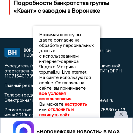
Подробности банкротства группы
«Квант» с заводом в Воронеже
Нажимая кнопку вы
даете согласие на
обработку персональных
данных
ВОРОНЕЖСКИЕ
2019 © VORONEZHNEWS.RU | СИ
НОВОСТИ
с использованием
«Воронежские новости»
интернет-сервиса
Учредитель (соучредители): Общество с ограниченной
Яндекс.Метрика,
ответственностью "РЕГИОНАЛЬНЫЕ НОВОСТИ" (ОГРН
top.mail.ru, LiveInternet.
1107154017354)
На сайте используются
cookie. Оставаясь на
Главный редактор: Пирогов А.А.
сайте, вы принимаете
все условия
Телефон редакции: +7 (473) 262 77 92
использования.
info@voronezhnews.ru
Электронная почта редакции:
Вы можете
настроить
или
отклонить и
Регистрационный номер: серия Эл № ФС 77 - 75880 от 13
покинуть сайт
июня 2019г. согласно выписке из реестра
зарегистрированных средств массовой информации
выдана Федеральной службой по надзору в сфере связи,
Принять
информационных технологий и массовых коммуникаций