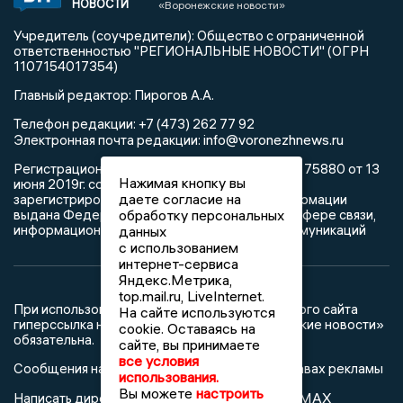
НОВОСТИ
«Воронежские новости»
Учредитель (соучредители): Общество с ограниченной
ответственностью "РЕГИОНАЛЬНЫЕ НОВОСТИ" (ОГРН
1107154017354)
Главный редактор: Пирогов А.А.
Телефон редакции: +7 (473) 262 77 92
info@voronezhnews.ru
Электронная почта редакции:
Регистрационный номер: серия Эл № ФС 77 - 75880 от 13
Нажимая кнопку вы
июня 2019г. согласно выписке из реестра
даете согласие на
зарегистрированных средств массовой информации
выдана Федеральной службой по надзору в сфере связи,
обработку персональных
информационных технологий и массовых коммуникаций
данных
с использованием
интернет-сервиса
Яндекс.Метрика,
top.mail.ru, LiveInternet.
При использовании любого материала с данного сайта
На сайте используются
гиперссылка на Сетевое издание «Воронежские новости»
cookie. Оставаясь на
обязательна.
сайте, вы принимаете
все условия
Сообщения на сером фоне размещены на правах рекламы
использования.
Вы можете
настроить
@mazov
MAX
Написать директору в телеграм
или