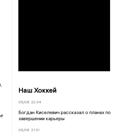
,
Наш Хоккей
06/08
22:04
Богдан Киселевич рассказал о планах по
се
завершении карьеры
06/08
21:31