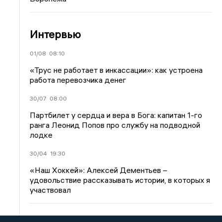
Интервью
01/08
08:10
«Трус не работает в инкассации»: как устроена
работа перевозчика денег
30/07
08:00
Партбилет у сердца и вера в Бога: капитан 1-го
ранга Леонид Попов про службу на подводной
лодке
30/04
19:30
«Наш Хоккей»: Алексей Дементьев –
удовольствие рассказывать истории, в которых я
участвовал