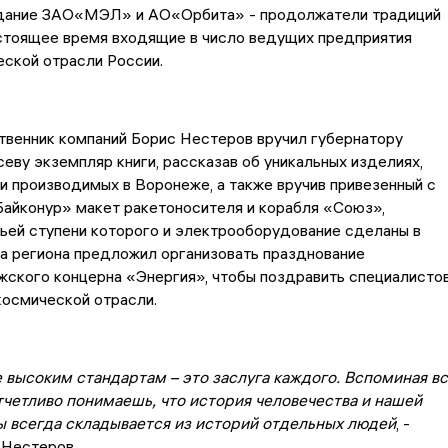
дание ЗАО«МЭЛ» и АО«Орбита» - продолжатели традиций
астоящее время входящие в число ведущих предприятия
ской отрасли России.
твенник компаний Борис Нестеров вручил губернатору
еву экземпляр книги, рассказав об уникальных изделиях,
и производимых в Воронеже, а также вручив привезенный с
айконур» макет ракетоносителя и корабля «Союз»,
ьей ступени которого и электрооборудование сделаны в
а региона предложил организовать празднование
ского концерна «Энергия», чтобы поздравить специалистов
космической отрасли.
 высоким стандартам – это заслуга каждого. Вспоминая в
тчетливо понимаешь, что история человечества и нашей
ы всегда складывается из историй отдельных людей
, -
 Нестеров.