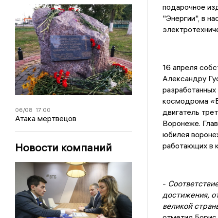
подарочное из
"Энергии", в н
электротехниче
16 апреля собс
Александру Гус
разработанных 
космодрома «Б
06/08
17:00
двигатель трет
Атака мертвецов
Воронеже. Глав
юбилея воронеж
Новости компаний
работающих в 
-
Соответствие
достижения, о
великой стран
отметил Борис