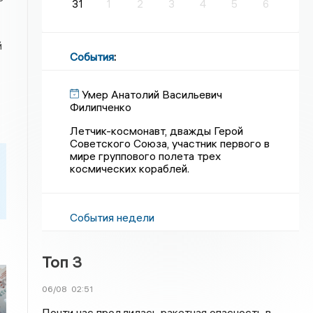
31
1
2
3
4
5
6
й
События
:
Умер Анатолий Васильевич
Филипченко
Летчик-космонавт, дважды Герой
Советского Союза, участник первого в
мире группового полета трех
космических кораблей.
События недели
Топ 3
06/08
02:51
Почти час продлилась ракетная опасность в