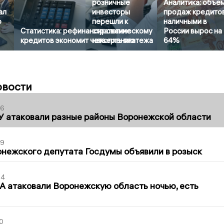
розничные
Аналитика: объе
ал
инвесторы
продаж кредито
о
перешли к
наличными в
Статистика: рефинансирование
стратегическому
России вырос на
кредитов экономит четверть платежа
накоплению
64%
овости
06
У атаковали разные районы Воронежской области
39
нежского депутата Госдумы объявили в розыск
54
 атаковали Воронежскую область ночью, есть
0