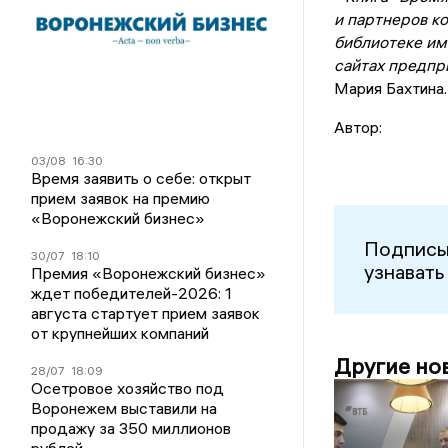
и партнеров к
библиотеке име
сайтах предпр
Мария Бахтина
Автор:
03/08
16:30
Время заявить о себе: открыт
прием заявок на премию
«Воронежский бизнес»
Подписы
30/07
18:10
узнавать
Премия «Воронежский бизнес»
ждет победителей-2026: 1
августа стартует прием заявок
от крупнейших компаний
Другие но
28/07
18:09
Осетровое хозяйство под
Воронежем выставили на
продажу за 350 миллионов
рублей