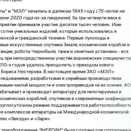
ы" и "МЭЛ" началась в далеком 1945 году (
75-летие не
июне 2020 года из-за пандемии
). За три четверти века в
приятии принимали участие десятки тысяч человек. Ими
сотни уникальных изделий, которые использовались в
ческой и гражданской технике. Первые луноходы и
вые искусственные спутники Земли, космические корабли и
анции, роботы Чернобыля, танки и зенитные установки - все
ь при непосредственном участии воронежских специалисто
010-х годов удалось преодолеть с приходом нового
– Бориса Нестерова. В настоящее время ЗАО «МЭЛ»
следованиями, разработками и серийным производством
машин малой мощности и электроприводов на их основе. АО
батывает и производит аппаратуру для пилотируемых и
осмических кораблей, спутников и современных скафандров
 круглосуточном режиме поддерживается работоспособност
ее комплексов аппаратуры на Международной космической
лях «Звезда» и «Заря».
 преобразования ЭНЕРГИИ" была создана для сотруднико