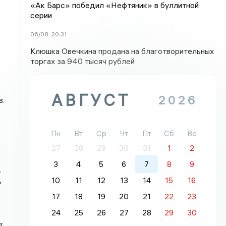
«Ак Барс» победил «Нефтяник» в буллитной
серии
06/08
20:31
Клюшка Овечкина продана на благотворительных
торгах за 940 тысяч рублей
АВГУСТ
2026
в.
Пн
Вт
Ср
Чт
Пт
Сб
Вс
27
28
29
30
31
1
2
3
4
5
6
7
8
9
.
10
11
12
13
14
15
16
ь
17
18
19
20
21
22
23
24
25
26
27
28
29
30
в