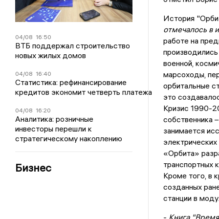
История "Орбит
отмечалось в 
04/08
16:50
работе на пред
ВТБ поддержал строительство
производились 
новых жилых домов
военной, косми
марсоходы, пер
04/08
16:40
Статистика: рефинансирование
орбитальные ст
кредитов экономит четверть платежа
это создавалос
Кризис 1990-2
04/08
16:20
Аналитика: розничные
собственника 
инвесторы перешли к
занимается ис
стратегическому накоплению
электрических 
«Орбита» разра
транспортных к
Бизнес
Кроме того, в
созданных ран
станции в моду
-
Книга "Время