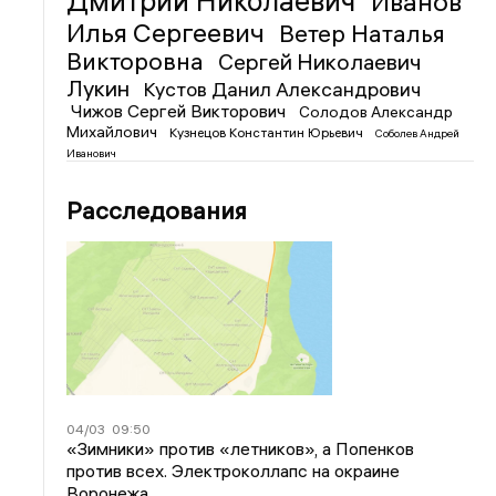
Дмитрий Николаевич
Иванов
Илья Сергеевич
Ветер Наталья
Викторовна
Сергей Николаевич
Лукин
Кустов Данил Александрович
Чижов Сергей Викторович
Солодов Александр
Михайлович
Кузнецов Константин Юрьевич
Соболев Андрей
Иванович
Расследования
04/03
09:50
«Зимники» против «летников», а Попенков
против всех. Электроколлапс на окраине
Воронежа