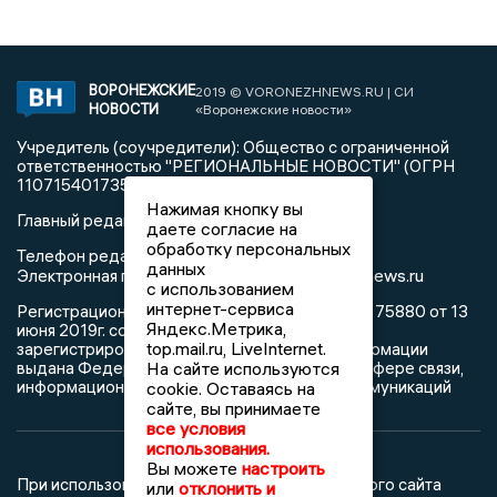
ВОРОНЕЖСКИЕ
2019 © VORONEZHNEWS.RU | СИ
НОВОСТИ
«Воронежские новости»
Учредитель (соучредители): Общество с ограниченной
ответственностью "РЕГИОНАЛЬНЫЕ НОВОСТИ" (ОГРН
1107154017354)
Нажимая кнопку вы
Главный редактор: Пирогов А.А.
даете согласие на
обработку персональных
Телефон редакции: +7 (473) 262 77 92
данных
info@voronezhnews.ru
Электронная почта редакции:
с использованием
интернет-сервиса
Регистрационный номер: серия Эл № ФС 77 - 75880 от 13
Яндекс.Метрика,
июня 2019г. согласно выписке из реестра
top.mail.ru, LiveInternet.
зарегистрированных средств массовой информации
На сайте используются
выдана Федеральной службой по надзору в сфере связи,
информационных технологий и массовых коммуникаций
cookie. Оставаясь на
сайте, вы принимаете
все условия
использования.
Вы можете
настроить
При использовании любого материала с данного сайта
или
отклонить и