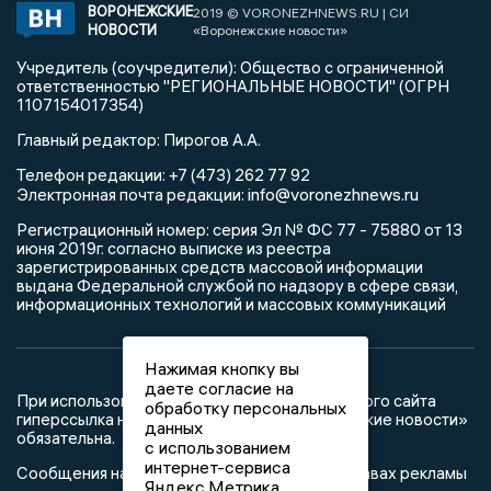
ВОРОНЕЖСКИЕ
2019 © VORONEZHNEWS.RU | СИ
НОВОСТИ
«Воронежские новости»
Учредитель (соучредители): Общество с ограниченной
ответственностью "РЕГИОНАЛЬНЫЕ НОВОСТИ" (ОГРН
1107154017354)
Главный редактор: Пирогов А.А.
Телефон редакции: +7 (473) 262 77 92
info@voronezhnews.ru
Электронная почта редакции:
Регистрационный номер: серия Эл № ФС 77 - 75880 от 13
июня 2019г. согласно выписке из реестра
зарегистрированных средств массовой информации
выдана Федеральной службой по надзору в сфере связи,
информационных технологий и массовых коммуникаций
Нажимая кнопку вы
даете согласие на
При использовании любого материала с данного сайта
обработку персональных
гиперссылка на Сетевое издание «Воронежские новости»
данных
обязательна.
с использованием
интернет-сервиса
Сообщения на сером фоне размещены на правах рекламы
Яндекс.Метрика,