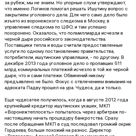
за рубеж, мы не знаем. Но упорные слухи утверждают,
что именно Логинов помогал решать Ишутину вопрос с
закрытием уголовного дела. Для чего само дело было
изъято из воронежского следкома в Москву, в
управление следкома по ЦФО, и там успешно
похоронено. Оказалось, что полмиллиарда исчезли в
черной дыре российского законодательства.
Поставщики тепла и воды считали предоставленные
услуги по одному постановлению правительства,
потребители, ишутинские управляшки, - по другому. В
декабре 2013 года уголовное дело о пропавших 511
млрд коммунальных платежей исчезло в той же черной
дыре, что и сами платежи. Обвинений никому
предъявлено не было. Фокус с отвлечением внимания на
адвоката Падву прошел на ура. Чудеса, да и только.
Еще чудесатее получилось, когда в августе 2012 года
крупнейший кредитор ишутинских укашек, МКП
«Воронежтеплосеть» попыталось через арбитраж по-
настоящему начать процедуру банкротства. Сразу
после обращения МКП в суд последовал громкий окрик
Гордеева, больше похожий на разнос. Директор
«Теплосети» Алексей Сергеев был моментально