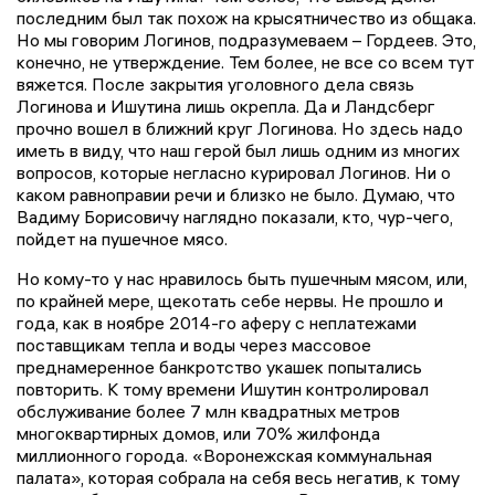
последним был так похож на крысятничество из общака.
Но мы говорим Логинов, подразумеваем – Гордеев. Это,
конечно, не утверждение. Тем более, не все со всем тут
вяжется. После закрытия уголовного дела связь
Логинова и Ишутина лишь окрепла. Да и Ландсберг
прочно вошел в ближний круг Логинова. Но здесь надо
иметь в виду, что наш герой был лишь одним из многих
вопросов, которые негласно курировал Логинов. Ни о
каком равноправии речи и близко не было. Думаю, что
Вадиму Борисовичу наглядно показали, кто, чур-чего,
пойдет на пушечное мясо.
Но кому-то у нас нравилось быть пушечным мясом, или,
по крайней мере, щекотать себе нервы. Не прошло и
года, как в ноябре 2014-го аферу с неплатежами
поставщикам тепла и воды через массовое
преднамеренное банкротство укашек попытались
повторить. К тому времени Ишутин контролировал
обслуживание более 7 млн квадратных метров
многоквартирных домов, или 70% жилфонда
миллионного города. «Воронежская коммунальная
палата», которая собрала на себя весь негатив, к тому