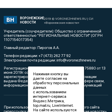
ВОРОНЕЖСКИЕ
2019 © VORONEZHNEWS.RU | СИ
НОВОСТИ
«Воронежские новости»
Учредитель (соучредители): Общество с ограниченной
ответственностью "РЕГИОНАЛЬНЫЕ НОВОСТИ" (ОГРН
1107154017354)
Главный редактор: Пирогов А.А.
Телефон редакции: +7 (473) 262 77 92
info@voronezhnews.ru
Электронная почта редакции:
Регистрационный номер: серия Эл № ФС 77 - 75880 от 13
июня 2019г. согласно выписке из реестра
Нажимая кнопку вы
зарегистрированных средств массовой информации
даете согласие на
выдана Федеральной службой по надзору в сфере связи,
обработку персональных
информационных технологий и массовых коммуникаций
данных
с использованием
интернет-сервиса
Яндекс.Метрика,
top.mail.ru, LiveInternet.
При использовании любого материала с данного сайта
На сайте используются
гиперссылка на Сетевое издание «Воронежские новости»