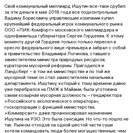
Свой коммунальный миллиард Ишутин все-таки срубил:
за эти деньги в мае 2018 года все подконтрольные
Вадиму Борисовичу управляющие компании купил
крупнейший федеральный игрок коммунального рынка
ООО «ПИК-Комфорт» московского миллиардера и
однофамильца губернатора Сергея Гордеева. К этому
моменту другой Гордеев только-только пересел в
кресло федерального вице-премьера и забрал с собой
в правительство Владимира Логинова, ставшего
заместителем министра природных ресурсов,
куратором мусорной реформы. Пригодился и
Ландсберг – в том же министерстве и по той же
мусорной теме он стал заместителем начальника
департамента. Ишутину, который к тому времени давно
уже перебрался на ПМЖ в Майами, была уготована
самая козырная мусорная должность – гендиректора
«Российского экологического оператора»,
госкорпорации с функцией министерства.
«Коммерсант» даже проанонсировал назначение
Ишутина на РЭО. Это была сенсация. Но что-то пошло не
так. Рынком отходов на одной шестой части суши
хотели командовать люди более могущественные, чем