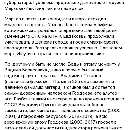
губернатора. Гусев был предельно далек как от друзей
Маркова-Ишутина, так и от их врагов.
Марков в потешные кандидаты в мэры отрядил
младшего партнера Уланова Константина Ашифина,
водочника-застройщика, оперативно для такой роли
сменившего СПС на КПРФ. Евдаковцы продолжали
участвовать в дележе города и после смерти своего
прародителя. Расторговка прошла успешно. При новом
мэре Ишутин сохранил все свои «привилегии».
По-другому и быть не могло. Ведь к этому моменту у
Вадима Борисовича давно и прочно был новый
надсмотрщик от власти – Владимир Логинов
(настоящая фамилия – Поляк, в 22 года поменял на
девичью фамилию матери). Логинов был и остается
самым доверенным человеком Гордеева, его альтер-
эго. Разбогатевший на сахаре еще во времена позднего
СССР, Владимир Григорьевич дважды побывал
заместителем министра – сельского хозяйства (2000-
2001) и природных ресурсов (2018-2019), а всю
воронежскую эпоху Гордеева (2009-2017) провел в
тихо-сладкой должности гендиректора регионального