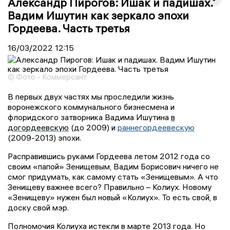
Александр Пирогов: Ишак и падишах.
Вадим Ишутин как зеркало эпохи
Гордеева. Часть третья
16/03/2022
12:15
© Фото - Коммерсант
В первых двух частях мы проследили жизнь
воронежского коммунального бизнесмена и
флоридского затворника Вадима Ишутина
в
догордеевскую
(до 2009) и
раннегордеевескую
(2009-2013) эпохи.
Расправившись руками Гордеева летом 2012 года со
своим «папой» Зенищевым, Вадим Борисович ничего не
смог придумать, как самому стать «Зенищевым». А что
Зенищеву важнее всего? Правильно – Колиух. Новому
«Зенищеву» нужен был новый «Колиух». То есть свой, в
доску свой мэр.
Полномочия Колиуха истекли в марте 2013 года. Но