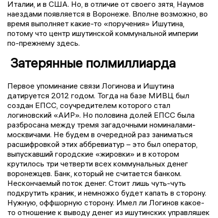
Италии, и в США. Но, в отличие от своего зятя, Наумов
наездами появляется в Воронеже. Вполне возможно, во
время выполняет какие-то «поручения» Ишутина,
потому что центр ишутинской коммунальной империи
по-прежнему здесь.
Затерянные полмиллиарда
Первое упоминание связи Логинова и Ишутина
датируется 2012 годом. Тогда на базе МИВЦ был
создан ЕПСС, соучредителем которого стал
логиновский «АИР». Но половина долей ЕПСС была
разбросана между тремя загадочными номиналами-
москвичами. Не будем в очередной раз заниматься
расшифровкой этих аббревиатур – это был оператор,
выпускавший городские «жировки» и в котором
крутилось три четверти всех коммунальных денег
воронежцев. Банк, который не считается банком.
Нескончаемый поток денег. Стоит лишь чуть-чуть
подкрутить краник, и немножко будет капать в сторону.
Нужную, оффшорную сторону. Имел ли Логинов какое-
то отношение к выводу денег из ишутинских управляшек