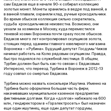
сам Евдаков еще в начале 90-х собирал коллекцию
золотых монет. Монеты хранились в ведре под ванной, а
в ванной плавали, охраняли клад, ручные крокодильчики.
Во время обысков коллекция сильно сократилась,
судьба крокодильчиков неизвестна. Возможно, они
уехали за хозяином в Москву, куда переместился
теневой хозяин Воронежа почти сразу после обысков.
Евдаков много лет контролировал скупщиков золота,
стоящих перед зданием главного ювелирного магазина
Воронежа – «Рубина». Будущий депутат Госдумы Чижов
начинал работать на Колю рядовым скупщиком. Правда,
быстро поднялся по служебной лестнице. В общем,
Турбин должен был быть как-то связан с Евдаковым.
Интересно, что переезд Турбина в Воронеж в 2012-13
году совпал со смертью Евдакова.
Турбина можно назвать консильери Ишутина. Именно на
Турбина было оформлена большая часть фирм,
накачивавших муниципальное казенное предприятие
фиктивными долгами. Когда «долгов» набежало на 600
млн., гендиректором в «Горэлектросеть» был назначен
еще один ишутинец, еще один депутат гордумы,