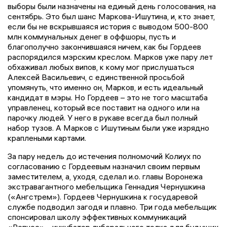
выборы были назначены на единый день голосования, на
сентябрь. Это был шанс Маркова-Ишутина, и, кто знает,
если бы не вскрывшаяся история с выводом 500-800
млн коммунальных денег в оффшоры, пусть и
благополучно закончившаяся ничем, как бы Гордеев
распорядился мэрским креслом. Марков уже пару лет
обхаживал любых випов, к кому мог прислушаться
Алексей Васильевич, с единственной просьбой
упомянуть, что именно он, Марков, и есть идеальный
кандидат в мэры. Но Гордеев – это не того масштаба
управленец, который все поставит на одного или на
парочку людей. У него в рукаве всегда был полный
набор тузов. А Марков с Ишутиным были уже изрядно
краплеными картами.
За пару недель до истечения полномочий Колиух по
согласованию с Гордеевым назначил своим первым
заместителем, а, уходя, сделал и.о. главы Воронежа
экстравагантного мебельщика Геннадия Чернушкина
(«Ангстрем»). Гордеев Чернушкина к государевой
службе подводил загодя и плавно. Три года мебельщик
спонсировал школу эффективных коммуникаций
«Репное» - инкубатор либерального толка для будущих