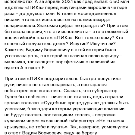
исполлистах. А за апрель 2021 как град выпал: с 50 млн
«долги» «ПИКа» перед ишутинцами выросли в четыре
раза – до двухсот млн. В телеге «осведомленно»
писали, что всех исполлистов на полмиллиарда
понарисовали. Знакомая цифра, не правда ли? При этом
бытовала версия, что эти исполлисты – это отложенный
«понятийный» платеж «ПИКа». Вот только кому? Кто
конечный получатель денег? Ишутин? Ишутин ли?
Кажется, Вадиму Борисовичу в этой истории была
уготована роль, с которой он начинал свою карьеру –
мальчика, таскающего портфельчик с наличкой из
пункта А в пункт Б.
При этом «ПИК» подозрительно быстро «опустил»
руки, ничего не стал оспаривать, а постарался
побыстрее все выплатить. Сказать, что губернатор
Гусев был взбешен – ничего не сказать, ведь отрасли
грозил коллапс. «Судебные процедуры не должны быть
уловками, благодаря которым управляющие компании
не будут платить поставщикам тепла», - погрозил
кулачком через океан новый губернатор. «Не ты меня
крышуешь, не тебе и пугать». Так, наверное, усмехнулся
в ответ Вадим Борисович, сидя на берегу