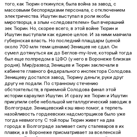
того, как Тюрин откинулся, была война за завод, с
массовыми беспорядками персонала, с отключением
электричества. Ишутин выступал в роли якобы
миротворца, а злым «следователем» был вчерашний
зек Тюрин. Но, скорее всего, в этой войне Тюрин и
Ишутин выступали как единое целое. И за ними маячила
губернская власть. Но последний плацдарм (ценой
около 700 млн теми ценами) Зенищев не сдал. Он
сумел дотянуться аж до Беглов-my-love, который тогда
был еще полпредом в ЦФО (у него в Воронеже близкая
родня). Мир/развод Зенищев и Тюрин заключали в
кабинете главного федерального инспектора Солодова.
Зенищеву достался завод, Тюрину деньги, руки друг
другу не подали. По странному стечению
обстоятельств, в приемной Солодова финал этой
истории караулил Ишутин. И сразу же Тюрин и Ишутин
прикупили себе небольшой металлургический заводик в
Волгограде. Зенищевский кэш явно помог, а терпеть
назойливость гордеевских надсмотрщиков было уже
тогда невмоготу. С той поры Тюрин живет на два
города: в Волгограде заливает силу сталеваров в их
плавки, а в Воронеже присматривает за вселенской