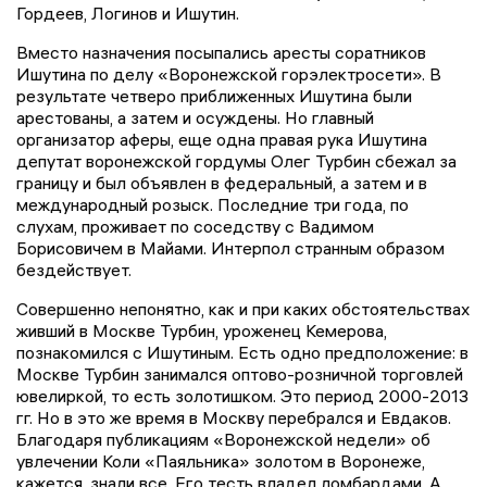
Гордеев, Логинов и Ишутин.
Вместо назначения посыпались аресты соратников
Ишутина по делу «Воронежской горэлектросети». В
результате четверо приближенных Ишутина были
арестованы, а затем и осуждены. Но главный
организатор аферы, еще одна правая рука Ишутина
депутат воронежской гордумы Олег Турбин сбежал за
границу и был объявлен в федеральный, а затем и в
международный розыск. Последние три года, по
слухам, проживает по соседству с Вадимом
Борисовичем в Майами. Интерпол странным образом
бездействует.
Совершенно непонятно, как и при каких обстоятельствах
живший в Москве Турбин, уроженец Кемерова,
познакомился с Ишутиным. Есть одно предположение: в
Москве Турбин занимался оптово-розничной торговлей
ювелиркой, то есть золотишком. Это период 2000-2013
гг. Но в это же время в Москву перебрался и Евдаков.
Благодаря публикациям «Воронежской недели» об
увлечении Коли «Паяльника» золотом в Воронеже,
кажется, знали все. Его тесть владел ломбардами. А