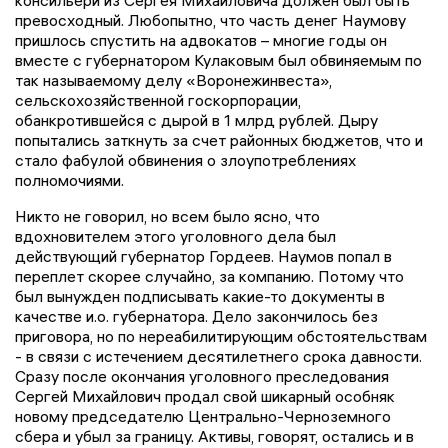
превосходный. Любопытно, что часть денег Наумову
пришлось спустить на адвокатов – многие годы он
вместе с губернатором Кулаковым был обвиняемым по
так называемому делу «Воронежинвеста»,
сельскохозяйственной госкорпорации,
обанкротившейся с дырой в 1 млрд рублей. Дыру
попытались заткнуть за счет районных бюджетов, что и
стало фабулой обвинения о злоупотреблениях
полномочиями.
Никто не говорил, но всем было ясно, что
вдохновителем этого уголовного дела был
действующий губернатор Гордеев. Наумов попал в
переплет скорее случайно, за компанию. Потому что
был вынужден подписывать какие-то документы в
качестве и.о. губернатора. Дело закончилось без
приговора, но по нереабилитирующим обстоятельствам
- в связи с истечением десятилетнего срока давности.
Сразу после окончания уголовного преследования
Сергей Михайлович продал свой шикарный особняк
новому председателю Центрально-Черноземного
сбера и убыл за границу. Активы, говорят, остались и в