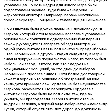
управленцев. То есть кадры для нового мэра были
подготовлены заранее, туда была «внедрена» и
марковская агентура. Например, первый ишутинский
пресс-секретарь Орищенко и телеведущая Кушманова.
Но у Ишутина были другие планы на Плехановскую, 10.
Марков, который к тому времени возглавил управление
региональной политики и одновременно был первым
замом руководителя аппарата обладминистрации,
одной рукой пытался взять под контроль предвыборный
штаб Чернушкина, а другой - гадил кандидату в мэры
силами прирученных журналистов. Благо, их теперь был
небольшой взвод. В итоге, как это следует из
официальных сообщений, за сто дней до выборов
Чернушкин с пробега снялся. Хотя более достоверной
кажется версия, что решение об экстренной замене
кандидата принимал сам Гордеев, не без наушничества
Маркова, разумеется. Но переиграть Гордеева в
интригах Маркову было не под силу: там, где вы
учились, мы преподавали. Мэром в итоге стал не
Андрей Павлович, а первый вице-губернатор Александр
Гусев, который спустя пять лет дорос до должности