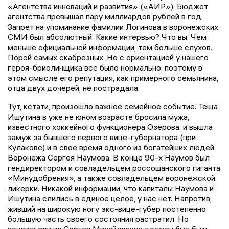
«Агентства инноваций и развития» («АИР»). Бюджет
агентства превышал пару миллиардов рублей в год.
Запрет на упоминание фамилии Логинова в воронежских
СМИ был абсолютный. Какие интервью? Что вы. Чем
меньше официальной информации, тем больше слухов.
Порой самых скабрезных. Но с ориентацией у нашего
героя-бриолинщика все было нормально, поэтому в
этом смысле его репутация, как примерного семьянина,
отца двух дочерей, не пострадала.
Тут, кстати, произошло важное семейное событие. Теща
Ишутина в уже не юном возрасте бросила мужа,
известного хоккейного функционера Озерова, и вышла
замуж за бывшего первого вице-губернатора (при
Кулакове) и в свое время одного из богатейших людей
Воронежа Сергея Наумова. В конце 90-х Наумов был
гендиректором и совладельцем россошанского гиганта
«Минудобрения», а также совладельцем воронежской
ликерки. Никакой информации, что капиталы Наумова и
Ишутина слились в единое целое, у нас нет. Напротив,
живший на широкую ногу экс-вице-губер постепенно
большую часть своего состояния растратил. Но
консильери из Сергея Михайловича должен был быть