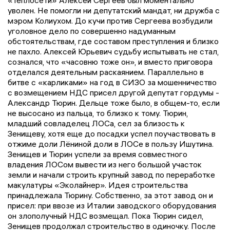
уволен. Не помогли ни депутатский мандат, ни дружба с
мэром Колиухом. До кучи против Сергеева возбудили
уголовное дело по совершенно надуманным
обстоятельствам, где составом преступления и близко
не пахло. Алексей Юрьевич судьбу испытывать не стал,
сознался, что «часовню тоже он», и вместо приговора
отделался деятельным раскаянием. Параллельно в
битве с «карликами» на год в СИЗО за мошенничество
с возмещением НДС присел другой депутат гордумы -
Александр Тюрин. Дельце тоже было, в общем-то, если
не высосано из пальца, то близко к тому. Тюрин,
младший совладелец ЛОСа, сел за близость к
Зенищеву, хотя еще до посадки успел поучаствовать в
отжиме доли Лёниной доли в ЛОСе в пользу Ишутина.
Зенищев и Тюрин успели за время совместного
владения ЛОСом вывести из него большой участок
земли и начали строить крупный завод по переработке
макулатуры «Эколайнер». Идея строительства
принадлежала Тюрину. Собственно, за этот завод он и
присел: при ввозе из Италии заводского оборудования
он злополучный НДС возмещал. Пока Тюрин сидел,
Зенищев продолжал строительство в одиночку. После