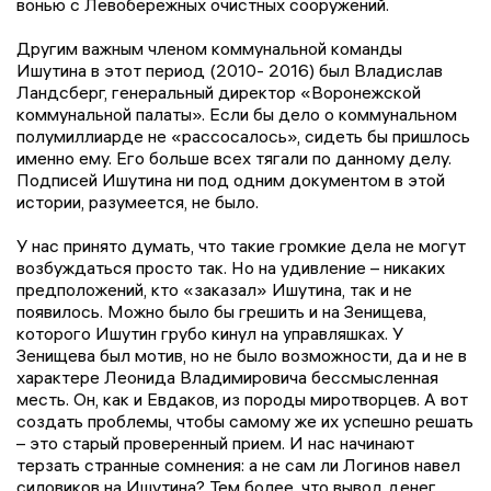
вонью с Левобережных очистных сооружений.
Другим важным членом коммунальной команды
Ишутина в этот период (2010- 2016) был Владислав
Ландсберг, генеральный директор «Воронежской
коммунальной палаты». Если бы дело о коммунальном
полумиллиарде не «рассосалось», сидеть бы пришлось
именно ему. Его больше всех тягали по данному делу.
Подписей Ишутина ни под одним документом в этой
истории, разумеется, не было.
У нас принято думать, что такие громкие дела не могут
возбуждаться просто так. Но на удивление – никаких
предположений, кто «заказал» Ишутина, так и не
появилось. Можно было бы грешить и на Зенищева,
которого Ишутин грубо кинул на управляшках. У
Зенищева был мотив, но не было возможности, да и не в
характере Леонида Владимировича бессмысленная
месть. Он, как и Евдаков, из породы миротворцев. А вот
создать проблемы, чтобы самому же их успешно решать
– это старый проверенный прием. И нас начинают
терзать странные сомнения: а не сам ли Логинов навел
силовиков на Ишутина? Тем более, что вывод денег