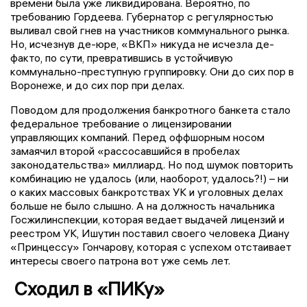
времени была уже ликвидирована. Вероятно, по
требованию Гордеева. Губернатор с регулярностью
выливал свой гнев на участников коммунального рынка.
Но, исчезнув де-юре, «ВКП» никуда не исчезла де-
факто, по сути, превратившись в устойчивую
коммунально-преступную группировку. Они до сих пор в
Воронеже, и до сих пор при делах.
Поводом для продолжения банкротного банкета стало
федеральное требование о лицензировании
управляющих компаний. Перед оффшорным носом
замаячил второй «рассосавшийся в пробелах
законодательства» миллиард. Но под шумок повторить
комбинацию не удалось (или, наоборот, удалось?!) – ни
о каких массовых банкротствах УК и уголовных делах
больше не было слышно. А на должность начальника
Госжилинспекции, которая ведает выдачей лицензий и
реестром УК, Ишутин поставил своего человека Диану
«Принцессу» Гончарову, которая с успехом отстаивает
интересы своего патрона вот уже семь лет.
Сходил в «ПИКу»