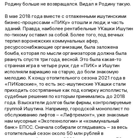
Родину больше не возвращался. Видал я Родину такую.
В мае 2018 года вместе с отлаженными ишутинскими
бизнес-процессами «ПИКу» отошли и люди, и часть
зданий. Правда, наиболее рентабельные УКашки Ишутин
по-тихому оставил за собой. Более того, под вечных
терпил воронежских коммунальных афер,
ресурсоснабжающие организации, была заложена
бомба, которая по мысли организаторов должна была
рвануть спустя три года, весной. Это была какая-то
странная игра в четыре руки, где «ПИК» и Ишутин
исполняли вариацию на старую, до боли знакомую
мелодию. К концу отопительного сезона 2021 года в
«ПИКовские», то есть экс-ишутинские УКашки стали
приходить состряпанные как под копирку исполлисты,
судебные решения по которым принимались до 2018
года. Взыскатели долгов были фирмы, контролируемые
группой Ишутина. Например, городской монополист по
обслуживанию лифтов – «Лифтремонт», уже знакомые
нам мусорные «Экотехнологии» и «коммунальный
банк» ЕПСС. Сначала собирали оглядываясь – за весь
отопительный сезон около 50 млн рублей в