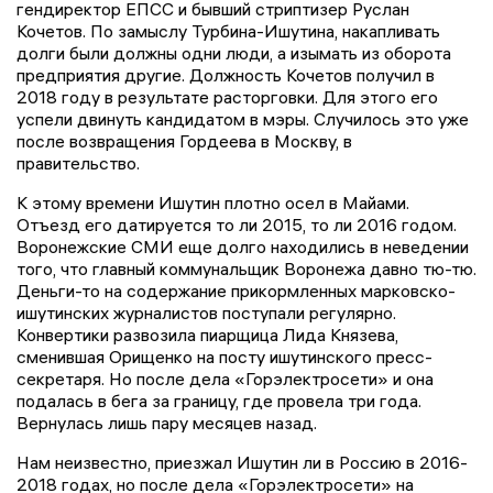
гендиректор ЕПСС и бывший стриптизер Руслан
Кочетов. По замыслу Турбина-Ишутина, накапливать
долги были должны одни люди, а изымать из оборота
предприятия другие. Должность Кочетов получил в
2018 году в результате расторговки. Для этого его
успели двинуть кандидатом в мэры. Случилось это уже
после возвращения Гордеева в Москву, в
правительство.
К этому времени Ишутин плотно осел в Майами.
Отъезд его датируется то ли 2015, то ли 2016 годом.
Воронежские СМИ еще долго находились в неведении
того, что главный коммунальщик Воронежа давно тю-тю.
Деньги-то на содержание прикормленных марковско-
ишутинских журналистов поступали регулярно.
Конвертики развозила пиарщица Лида Князева,
сменившая Орищенко на посту ишутинского пресс-
секретаря. Но после дела «Горэлектросети» и она
подалась в бега за границу, где провела три года.
Вернулась лишь пару месяцев назад.
Нам неизвестно, приезжал Ишутин ли в Россию в 2016-
2018 годах, но после дела «Горэлектросети» на