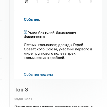
31
1
2
3
4
5
6
События
:
Умер Анатолий Васильевич
Филипченко
Летчик-космонавт, дважды Герой
Советского Союза, участник первого в
мире группового полета трех
космических кораблей.
ь
События недели
Топ 3
06/08
02:51
Почти час продлилась ракетная опасность в