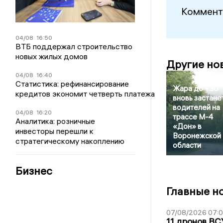
Коммент
04/08
16:50
ВТБ поддержал строительство
новых жилых домов
Другие но
04/08
16:40
Статистика: рефинансирование
Жара до +30
кредитов экономит четверть платежа
вновь застане
водителей на
04/08
16:20
трассе М-4
Аналитика: розничные
«Дон» в
инвесторы перешли к
Воронежской
стратегическому накоплению
области
Бизнес
Главные н
07/08/2026 07:
11 дронов ВС