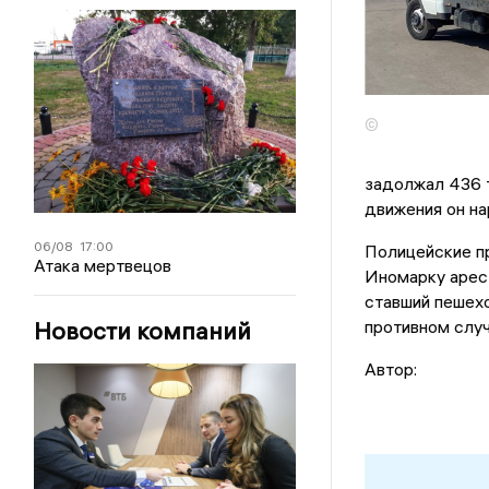
©
задолжал 436 
движения он на
06/08
17:00
Полицейские п
Атака мертвецов
Иномарку арест
ставший пешехо
Новости компаний
противном случ
Автор: