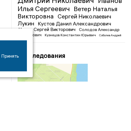
Дмитрий Николаевич
Иванов
Илья Сергеевич
Ветер Наталья
Викторовна
Сергей Николаевич
Лукин
Кустов Данил Александрович
Чижов Сергей Викторович
Солодов Александр
Михайлович
Кузнецов Константин Юрьевич
Соболев Андрей
Иванович
Расследования
Принять
04/03
09:50
«Зимники» против «летников», а Попенков
против всех. Электроколлапс на окраине
Воронежа