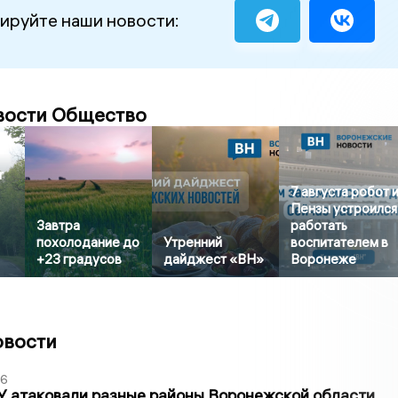
ируйте наши новости:
вости Общество
т
7 августа робот 
Пензы устроился
Завтра
работать
похолодание до
Утренний
воспитателем в
+23 градусов
дайджест «ВН»
Воронеже
овости
06
У атаковали разные районы Воронежской области