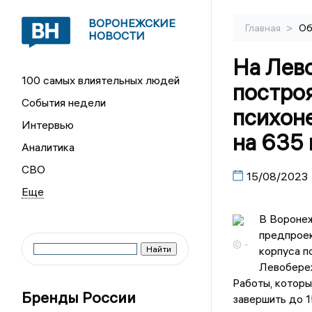
ВОРОНЕЖСКИЕ
>
Главная
Об
НОВОСТИ
На Лев
100 самых влиятельных людей
постро
События недели
психон
Интервью
на 635 
Аналитика
СВО
15/08/2023
В Воронеж
предпроек
© -
корпуса п
Левобереж
Работы, которы
Бренды России
завершить до 