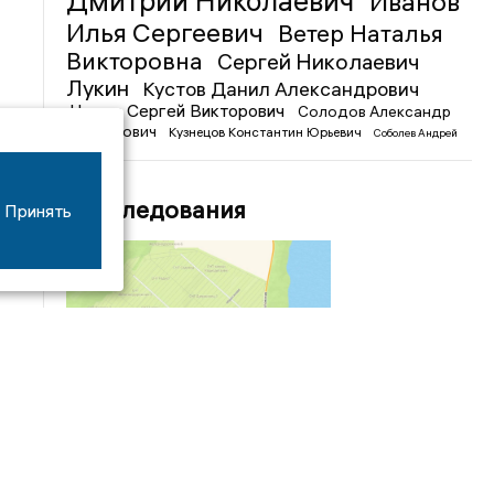
Дмитрий Николаевич
Иванов
Илья Сергеевич
Ветер Наталья
Викторовна
Сергей Николаевич
Лукин
Кустов Данил Александрович
Чижов Сергей Викторович
Солодов Александр
Михайлович
Кузнецов Константин Юрьевич
Соболев Андрей
Иванович
Расследования
Принять
04/03
09:50
«Зимники» против «летников», а Попенков
против всех. Электроколлапс на окраине
Воронежа