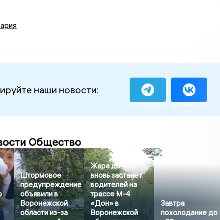
ария
ируйте наши новости:
вости Общество
Жара до +30
Штормовое
вновь застанет
предупреждение
водителей на
о
объявили в
трассе М-4
Воронежской
«Дон» в
Завтра
области из-за
Воронежской
похолодание до