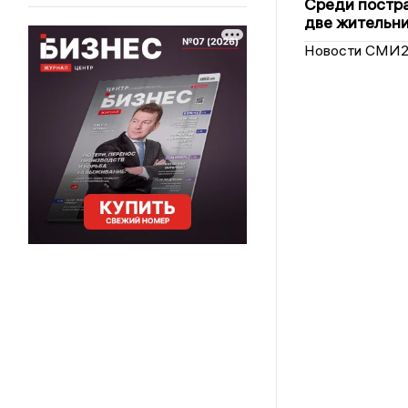
Среди постра
две жительн
Новости СМИ