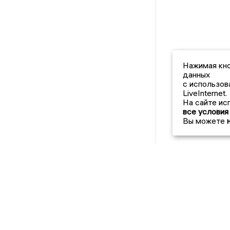
Нажимая кно
данных
с использов
LiveInternet.
На сайте ис
все условия
Вы можете