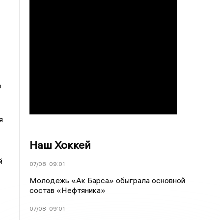
о
я
Наш Хоккей
й
07/08
09:01
Молодежь «Ак Барса» обыграла основной
состав «Нефтяника»
07/08
09:01