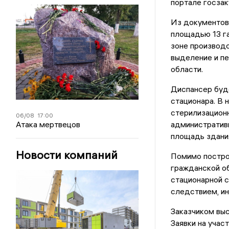
портале госзак
Из документов 
площадью 13 га
зоне производ
выделение и пе
области.
Диспансер буд
стационара. В 
стерилизационн
06/08
17:00
Атака мертвецов
административ
площадь здания
Новости компаний
Помимо постро
гражданской об
стационарной 
следствием, ин
Заказчиком выс
Заявки на учас