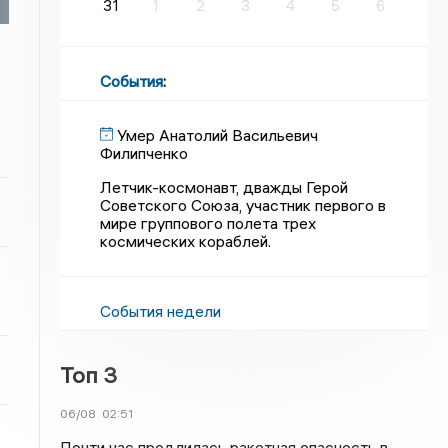
31
1
2
3
4
5
6
События
:
Умер Анатолий Васильевич
Филипченко
Летчик-космонавт, дважды Герой
Советского Союза, участник первого в
мире группового полета трех
космических кораблей.
События недели
Топ 3
06/08
02:51
Почти час продлилась ракетная опасность в