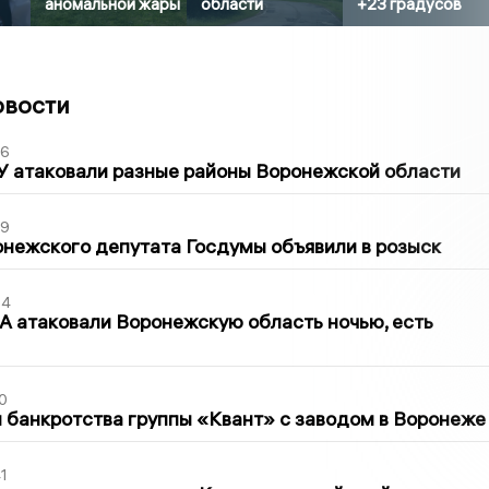
аномальной жары
области
+23 градусов
овости
06
У атаковали разные районы Воронежской области
39
нежского депутата Госдумы объявили в розыск
54
 атаковали Воронежскую область ночью, есть
0
банкротства группы «Квант» с заводом в Воронеже
1