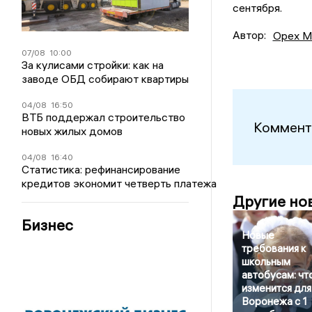
сентября.
Автор:
Орех М
07/08
10:00
За кулисами стройки: как на
заводе ОБД собирают квартиры
04/08
16:50
ВТБ поддержал строительство
Коммент
новых жилых домов
04/08
16:40
Статистика: рефинансирование
кредитов экономит четверть платежа
Другие но
Бизнес
Новые
требования к
школьным
автобусам: чт
изменится для
Воронежа с 1