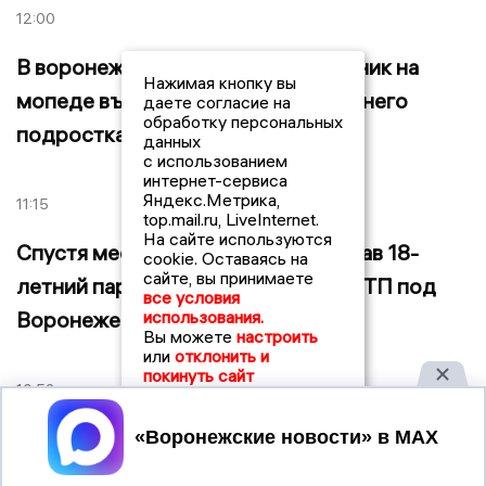
12:00
В воронежском Павловске школьник на
Нажимая кнопку вы
мопеде въехал в мотоцикл 14-летнего
даете согласие на
обработку персональных
подростка
данных
с использованием
интернет-сервиса
Яндекс.Метрика,
11:15
top.mail.ru, LiveInternet.
На сайте используются
Спустя месяц после получения прав 18-
cookie. Оставаясь на
сайте, вы принимаете
летний парень устроил жесткое ДТП под
все условия
Воронежем на чужой машине
использования.
Вы можете
настроить
или
отклонить и
покинуть сайт
10:52
Принять
В Воронеже начали расплачиваться
забытыми пятирублевыми купюрами