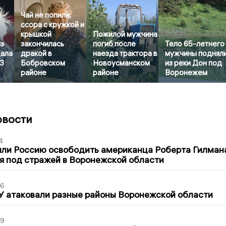
Чай не попили:
ссора с кружкой и
крышкой
Пожилой мужчина
з
закончилась
погиб после
Тело 65-летнего
ала
дракой в
наезда трактора в
мужчины поднял
3
Бобровском
Новоусманском
из реки Дон под
районе
районе
Воронежем
овости
4
ли Россию освободить американца Роберта Гилмана
я под стражей в Воронежской области
06
У атаковали разные районы Воронежской области
39