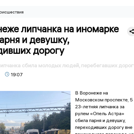
оисшествия
неже липчанка на иномарке
арня и девушку,
дивших дорогу
ипчанка сбила молодых людей, перебегавших дорог
19:07
В Воронеже на
Московском проспекте, 5
23-летняя липчанка за
рулем «Опель Астра»
сбила парня и девушку,
переходивших дорогу вне