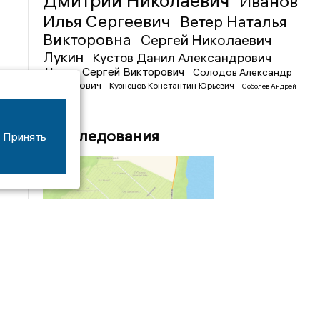
Дмитрий Николаевич
Иванов
Илья Сергеевич
Ветер Наталья
Викторовна
Сергей Николаевич
Лукин
Кустов Данил Александрович
Чижов Сергей Викторович
Солодов Александр
Михайлович
Кузнецов Константин Юрьевич
Соболев Андрей
Иванович
Расследования
Принять
04/03
09:50
«Зимники» против «летников», а Попенков
против всех. Электроколлапс на окраине
Воронежа