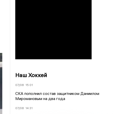
Наш Хоккей
07/08
15:01
СКА пополнил состав защитником Даниилом
Миромановым на два года
07/08
14:31