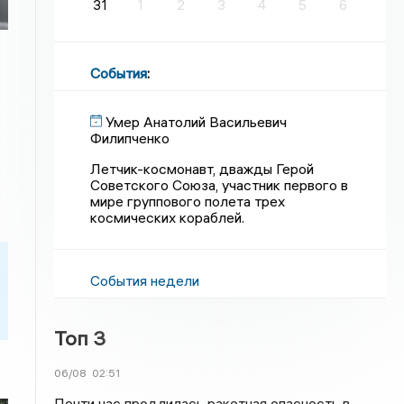
31
1
2
3
4
5
6
События
:
Умер Анатолий Васильевич
Филипченко
Летчик-космонавт, дважды Герой
Советского Союза, участник первого в
мире группового полета трех
космических кораблей.
События недели
Топ 3
06/08
02:51
Почти час продлилась ракетная опасность в