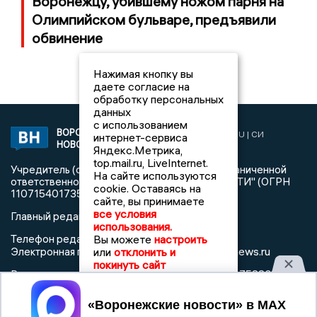
Воронежцу, убившему ножом парня на
Олимпийском бульваре, предъявили
обвинение
Нажимая кнопку вы
даете согласие на
обработку персональных
данных
с использованием
ВОРОНЕЖСКИЕ
2019 © VORONEZHNEWS.RU | СИ
интернет-сервиса
НОВОСТИ
«Воронежские новости»
Яндекс.Метрика,
top.mail.ru, LiveInternet.
Учредитель (соучредители): Общество с ограниченной
На сайте используются
ответственностью "РЕГИОНАЛЬНЫЕ НОВОСТИ" (ОГРН
cookie. Оставаясь на
1107154017354)
сайте, вы принимаете
все условия
Главный редактор: Пирогов А.А.
использования.
Вы можете
настроить
Телефон редакции: +7 (473) 262 77 92
info@voronezhnews.ru
или
отклонить и
Электронная почта редакции:
покинуть сайт
Регистрационный номер: серия Эл № ФС 77 - 75880 от 13
июня 2019г. согласно выписке из реестра
Принять
зарегистрированных средств массовой информации
выдана Федеральной службой по надзору в сфере связи,