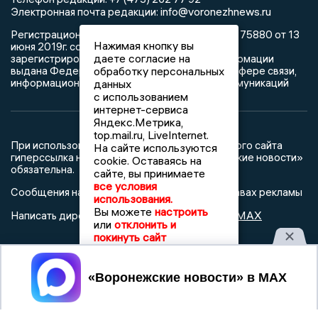
info@voronezhnews.ru
Электронная почта редакции:
Регистрационный номер: серия Эл № ФС 77 - 75880 от 13
Нажимая кнопку вы
июня 2019г. согласно выписке из реестра
даете согласие на
зарегистрированных средств массовой информации
выдана Федеральной службой по надзору в сфере связи,
обработку персональных
информационных технологий и массовых коммуникаций
данных
с использованием
интернет-сервиса
Яндекс.Метрика,
top.mail.ru, LiveInternet.
При использовании любого материала с данного сайта
На сайте используются
гиперссылка на Сетевое издание «Воронежские новости»
cookie. Оставаясь на
обязательна.
сайте, вы принимаете
все условия
Сообщения на сером фоне размещены на правах рекламы
использования.
Вы можете
настроить
@mazov
MAX
Написать директору в телеграм
или
или
отклонить и
покинуть сайт
О холдинге
Вакансии
Реклама
Принять
Дежурный по новостям