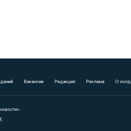
зданий
Вакансии
Редакция
Реклама
О холд
новости»
X