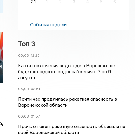
31
1
2
3
4
5
6
События недели
Топ 3
06/08
12:25
я
Карта отключения воды: где в Воронеже не
я
будет холодного водоснабжения с 7 по 9
августа
06/08
02:51
Почти час продлилась ракетная опасность в
Воронежской области
06/08
01:57
,
Прочь от окон: ракетную опасность объявили по
всей Воронежской области