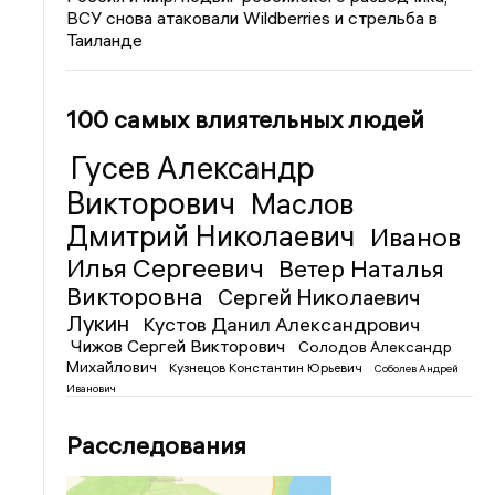
ВСУ снова атаковали Wildberries и стрельба в
Таиланде
100 самых влиятельных людей
Гусев Александр
Викторович
Маслов
Дмитрий Николаевич
Иванов
Илья Сергеевич
Ветер Наталья
Викторовна
Сергей Николаевич
Лукин
Кустов Данил Александрович
Чижов Сергей Викторович
Солодов Александр
Михайлович
Кузнецов Константин Юрьевич
Соболев Андрей
Иванович
Расследования