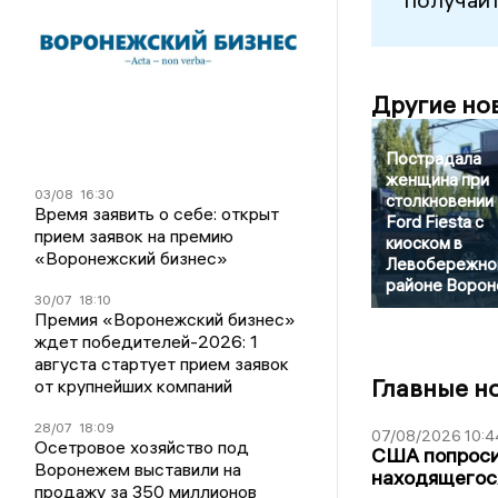
Другие но
Пострадала
женщина при
03/08
16:30
столкновении
Время заявить о себе: открыт
Ford Fiesta с
прием заявок на премию
киоском в
«Воронежский бизнес»
Левобережно
районе Воро
30/07
18:10
Премия «Воронежский бизнес»
ждет победителей-2026: 1
августа стартует прием заявок
Главные н
от крупнейших компаний
28/07
18:09
07/08/2026 10:4
Осетровое хозяйство под
США попроси
Воронежем выставили на
находящегос
продажу за 350 миллионов