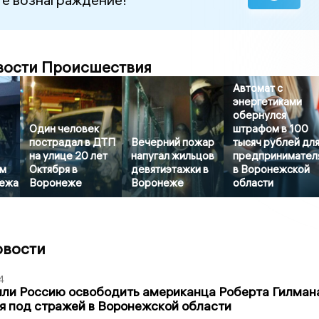
вости Происшествия
Автомат с
энергетиками
обернулся
Один человек
штрафом в 100
пострадал в ДТП
Вечерний пожар
тысяч рублей дл
на улице 20 лет
напугал жильцов
предпринимател
м
Октября в
девятиэтажки в
в Воронежской
нежа
Воронеже
Воронеже
области
овости
4
ли Россию освободить американца Роберта Гилмана
я под стражей в Воронежской области