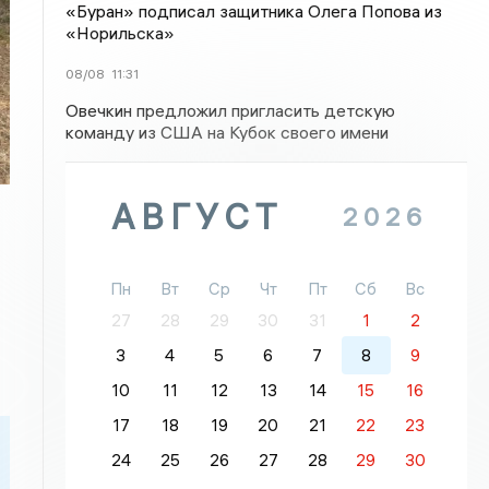
«Буран» подписал защитника Олега Попова из
«Норильска»
08/08
11:31
Овечкин предложил пригласить детскую
команду из США на Кубок своего имени
АВГУСТ
2026
Пн
Вт
Ср
Чт
Пт
Сб
Вс
27
28
29
30
31
1
2
3
4
5
6
7
8
9
10
11
12
13
14
15
16
17
18
19
20
21
22
23
24
25
26
27
28
29
30