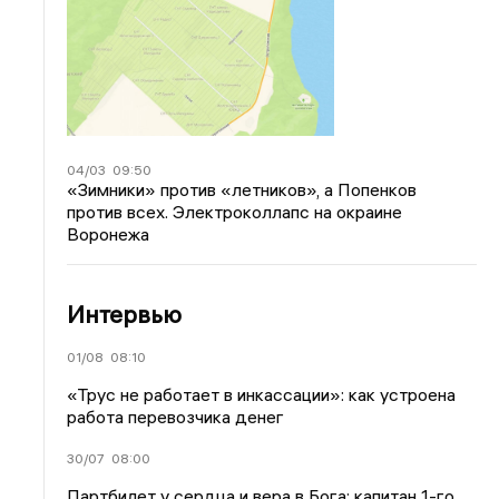
04/03
09:50
«Зимники» против «летников», а Попенков
против всех. Электроколлапс на окраине
Воронежа
Интервью
01/08
08:10
«Трус не работает в инкассации»: как устроена
работа перевозчика денег
30/07
08:00
Партбилет у сердца и вера в Бога: капитан 1-го