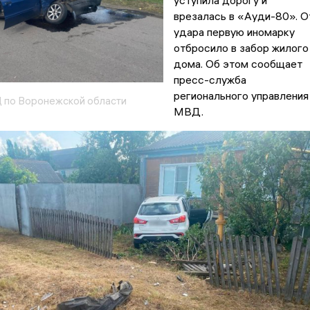
уступила дорогу и
врезалась в «Ауди-80». О
удара первую иномарку
отбросило в забор жилого
дома. Об этом сообщает
пресс-служба
регионального управления
 по Воронежской области
МВД.