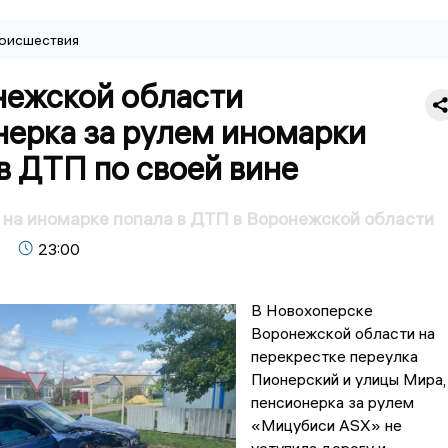
оисшествия
нежской области
нерка за рулем иномарки
в ДТП по своей вине
на иномарке попала в ДТП в Воронежской области
23:00
В Новохоперске
Воронежской области на
перекрестке переулка
Пионерский и улицы Мира,
пенсионерка за рулем
«Мицубиси ASX» не