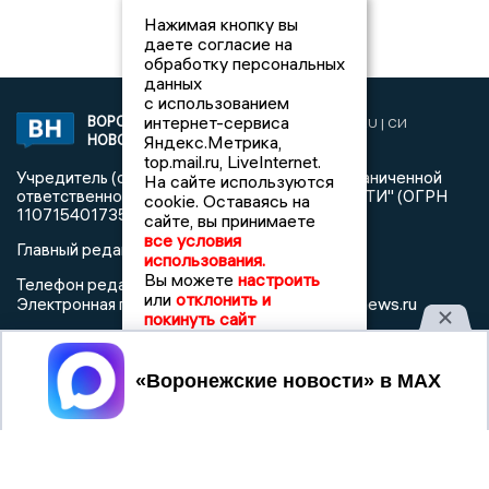
Нажимая кнопку вы
даете согласие на
обработку персональных
данных
с использованием
интернет-сервиса
ВОРОНЕЖСКИЕ
2019 © VORONEZHNEWS.RU | СИ
НОВОСТИ
Яндекс.Метрика,
«Воронежские новости»
top.mail.ru, LiveInternet.
Учредитель (соучредители): Общество с ограниченной
На сайте используются
ответственностью "РЕГИОНАЛЬНЫЕ НОВОСТИ" (ОГРН
cookie. Оставаясь на
1107154017354)
сайте, вы принимаете
все условия
Главный редактор: Пирогов А.А.
использования.
Вы можете
настроить
Телефон редакции: +7 (473) 262 77 92
или
отклонить и
info@voronezhnews.ru
Электронная почта редакции:
покинуть сайт
Регистрационный номер: серия Эл № ФС 77 - 75880 от 13
июня 2019г. согласно выписке из реестра
Принять
зарегистрированных средств массовой информации
выдана Федеральной службой по надзору в сфере связи,
информационных технологий и массовых коммуникаций