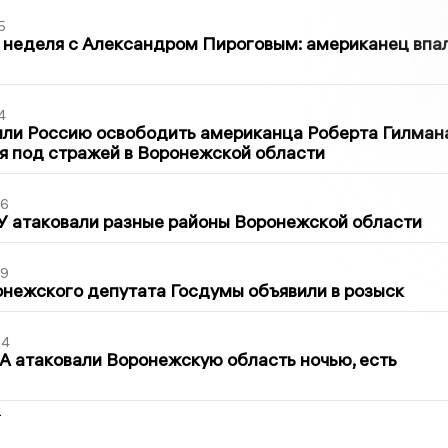
5
 неделя с Александром Пироговым: американец впа
4
ли Россию освободить американца Роберта Гилмана
я под стражей в Воронежской области
06
У атаковали разные районы Воронежской области
39
нежского депутата Госдумы объявили в розыск
54
 атаковали Воронежскую область ночью, есть
2