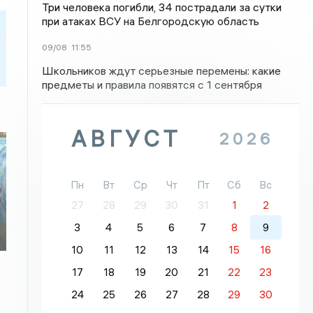
Три человека погибли, 34 пострадали за сутки
при атаках ВСУ на Белгородскую область
09/08
11:55
Школьников ждут серьезные перемены: какие
предметы и правила появятся с 1 сентября
АВГУСТ
2026
Пн
Вт
Ср
Чт
Пт
Сб
Вс
27
28
29
30
31
1
2
3
4
5
6
7
8
9
10
11
12
13
14
15
16
17
18
19
20
21
22
23
24
25
26
27
28
29
30