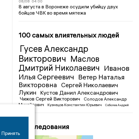
08/08
04:00
8 августа в Воронеже осудили убийцу двух
бойцов ЧВК во время мятежа
100 самых влиятельных людей
Гусев Александр
Викторович
Маслов
Дмитрий Николаевич
Иванов
Илья Сергеевич
Ветер Наталья
Викторовна
Сергей Николаевич
Лукин
Кустов Данил Александрович
Чижов Сергей Викторович
Солодов Александр
Михайлович
Кузнецов Константин Юрьевич
Соболев Андрей
Иванович
Расследования
Принять