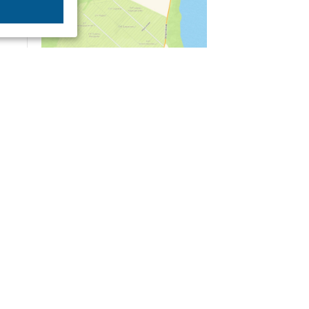
04/03
09:50
«Зимники» против «летников», а Попенков
против всех. Электроколлапс на окраине
Воронежа
Интервью
01/08
08:10
«Трус не работает в инкассации»: как устроена
работа перевозчика денег
30/07
08:00