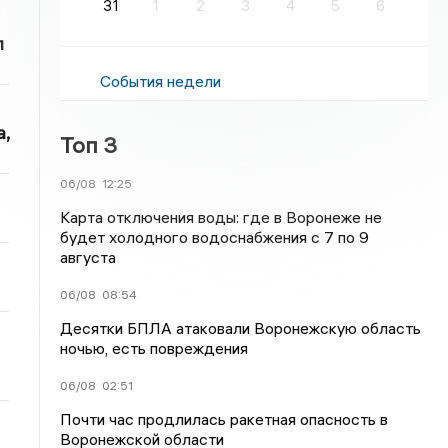
31
1
2
3
4
5
6
л
События недели
,
Топ 3
06/08
12:25
Карта отключения воды: где в Воронеже не
будет холодного водоснабжения с 7 по 9
августа
06/08
08:54
Десятки БПЛА атаковали Воронежскую область
ночью, есть повреждения
06/08
02:51
Почти час продлилась ракетная опасность в
Воронежской области