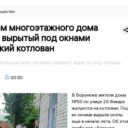
щество
м многоэтажного дома
 вырытый под окнами
кий котлован
жильцам многоэтажки мешает вырыты под окнами
00:30
В Воронеже жители дома
№50 по улице 25 Января
жалуются на котлован. По
их окнами вырыли окопы
еще в начале лета. Об это
сообщает «Блокнот