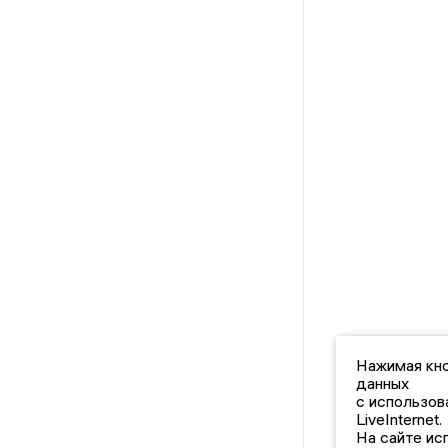
Нажимая кно
данных
с использов
LiveInternet.
На сайте ис