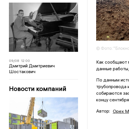
© Фото: "Блокн
09/08
12:00
Как сообщают м
Дмитрий Дмитриевич
данные работы,
Шостакович
По данным исто
трубопровода и
Новости компаний
собираются зас
концу сентября
Автор:
Орех М