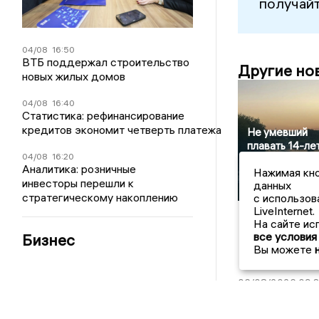
получайт
04/08
16:50
ВТБ поддержал строительство
Другие но
новых жилых домов
04/08
16:40
Статистика: рефинансирование
кредитов экономит четверть платежа
Не умевший
плавать 14-ле
04/08
16:20
подросток ут
Аналитика: розничные
Нажимая кно
в реке под
инвесторы перешли к
данных
Воронежем
стратегическому накоплению
с использов
LiveInternet.
На сайте ис
все условия
Бизнес
Вы можете
Главные н
06/08/2026 09:
Бывшего воро