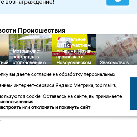
е вознаграждение!
вости Происшествия
Смертельное
ДТП с участием
Мотоциклист
«Нивы» и Nissan
пострадал в
произошло в
тний
столкновении с
Новоусманском
Знакомство в
онул
легковушкой в
районе
интернете стоил
пку вы даете согласие на обработку персональных
Воронежской
Воронежской
воронежцу 2,2
области
области
миллиона рубле
анием интернет-сервиса Яндекс.Метрика, top.mail.ru,
пользуются cookie. Оставаясь на сайте, вы принимаете
 использования.
настроить
или
отклонить и покинуть сайт
овости
39
нежского депутата Госдумы объявили в розыск