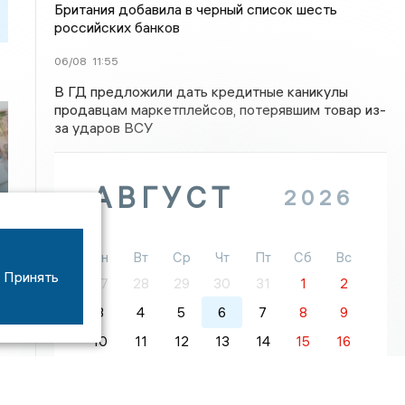
Британия добавила в черный список шесть
российских банков
06/08
11:55
В ГД предложили дать кредитные каникулы
продавцам маркетплейсов, потерявшим товар из-
за ударов ВСУ
АВГУСТ
2026
о
й
Пн
Вт
Ср
Чт
Пт
Сб
Вс
Принять
27
28
29
30
31
1
2
3
4
5
6
7
8
9
10
11
12
13
14
15
16
17
18
19
20
21
22
23
24
25
26
27
28
29
30