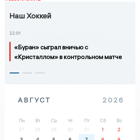
Наш Хоккей
22:01
«Буран» сыграл вничью с
«Кристаллом» в контрольном матче
АВГУСТ
2026
Пн
Вт
Ср
Чт
Пт
Сб
Вс
27
28
29
30
31
1
2
3
4
5
6
7
8
9