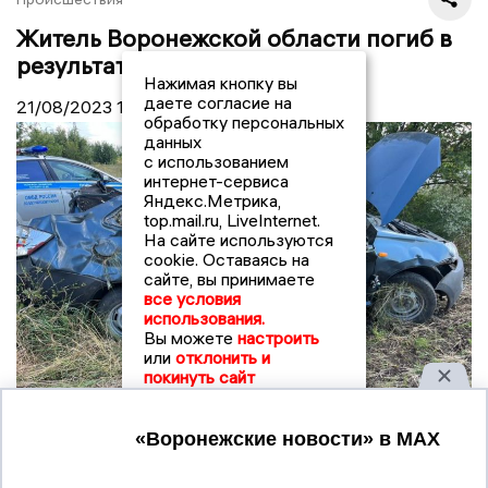
Житель Воронежской области погиб в
результате жесткого ДТП
Нажимая кнопку вы
даете согласие на
21/08/2023
10:20
обработку персональных
данных
с использованием
интернет-сервиса
Яндекс.Метрика,
top.mail.ru, LiveInternet.
На сайте используются
cookie. Оставаясь на
сайте, вы принимаете
все условия
использования.
Вы можете
настроить
или
отклонить и
покинуть сайт
Принять
© Фото: ГУ МВД по Воронежской области