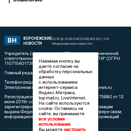
ВОРОНЕЖСКИЕ
2019 © VORONEZHNEWS.RU | СИ
НОВОСТИ
«Воронежские новости»
Учредитель (соучредители): Общество с ограниченной
ответственностью "РЕГИОНАЛЬНЫЕ НОВОСТИ" (ОГРН
Нажимая кнопку вы
1107154017354)
даете согласие на
обработку персональных
Главный редактор: Пирогов А.А.
данных
с использованием
Телефон редакции: +7 (473) 262 77 92
интернет-сервиса
info@voronezhnews.ru
Электронная почта редакции:
Яндекс.Метрика,
Регистрационный номер: серия Эл № ФС 77 - 75880 от 13
top.mail.ru, LiveInternet.
июня 2019г. согласно выписке из реестра
На сайте используются
зарегистрированных средств массовой информации
cookie. Оставаясь на
выдана Федеральной службой по надзору в сфере связи,
сайте, вы принимаете
информационных технологий и массовых коммуникаций
все условия
использования.
Вы можете
настроить