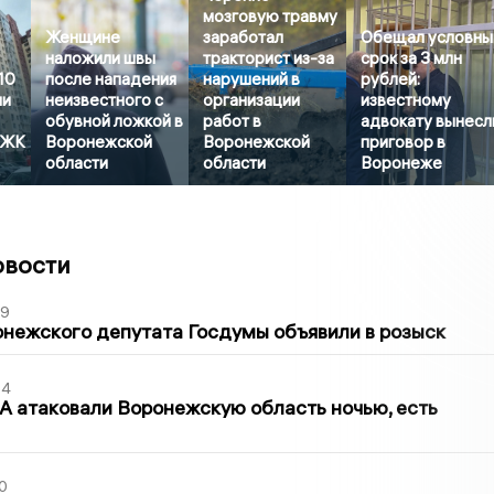
мозговую травму
Женщине
заработал
Обещал условны
наложили швы
тракторист из-за
срок за 3 млн
10
после нападения
нарушений в
рублей:
ли
неизвестного с
организации
известному
обувной ложкой в
работ в
адвокату вынесл
 ЖК
Воронежской
Воронежской
приговор в
области
области
Воронеже
овости
39
нежского депутата Госдумы объявили в розыск
54
 атаковали Воронежскую область ночью, есть
0