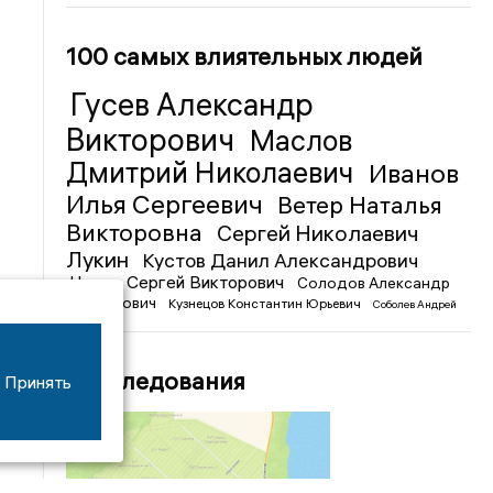
100 самых влиятельных людей
Гусев Александр
Викторович
Маслов
Дмитрий Николаевич
Иванов
Илья Сергеевич
Ветер Наталья
Викторовна
Сергей Николаевич
Лукин
Кустов Данил Александрович
Чижов Сергей Викторович
Солодов Александр
Михайлович
Кузнецов Константин Юрьевич
Соболев Андрей
Иванович
Расследования
Принять