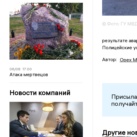
© Фото: ГУ МВД
результате ава
Полицейские у
Автор:
Орех М
06/08
17:00
Атака мертвецов
Новости компаний
Присыла
получайт
Другие но