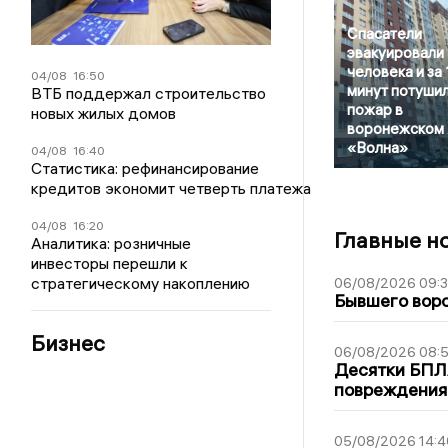
Спасатели
эвакуировали
человека и за 
04/08
16:50
минут потуши
ВТБ поддержал строительство
пожар в
новых жилых домов
воронежском
«Волна»
04/08
16:40
Статистика: рефинансирование
кредитов экономит четверть платежа
04/08
16:20
Главные н
Аналитика: розничные
инвесторы перешли к
стратегическому накоплению
06/08/2026 09:
Бывшего воро
Бизнес
06/08/2026 08:
Десятки БПЛА
повреждения
05/08/2026 14:4