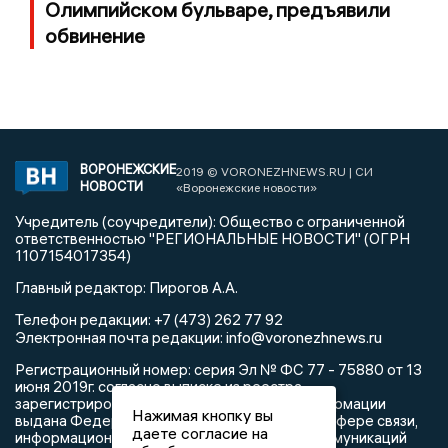
Олимпийском бульваре, предъявили
обвинение
ВОРОНЕЖСКИЕ
2019 © VORONEZHNEWS.RU | СИ
НОВОСТИ
«Воронежские новости»
Учредитель (соучредители): Общество с ограниченной
ответственностью "РЕГИОНАЛЬНЫЕ НОВОСТИ" (ОГРН
1107154017354)
Главный редактор: Пирогов А.А.
Телефон редакции: +7 (473) 262 77 92
info@voronezhnews.ru
Электронная почта редакции:
Регистрационный номер: серия Эл № ФС 77 - 75880 от 13
июня 2019г. согласно выписке из реестра
зарегистрированных средств массовой информации
Нажимая кнопку вы
выдана Федеральной службой по надзору в сфере связи,
даете согласие на
информационных технологий и массовых коммуникаций