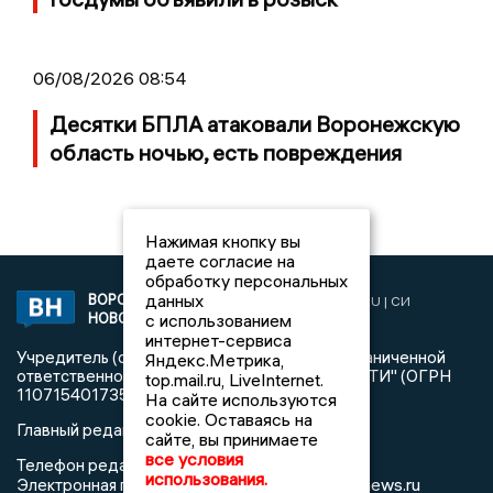
06/08/2026 08:54
Десятки БПЛА атаковали Воронежскую
область ночью, есть повреждения
Нажимая кнопку вы
даете согласие на
обработку персональных
данных
ВОРОНЕЖСКИЕ
2019 © VORONEZHNEWS.RU | СИ
НОВОСТИ
с использованием
«Воронежские новости»
интернет-сервиса
Учредитель (соучредители): Общество с ограниченной
Яндекс.Метрика,
ответственностью "РЕГИОНАЛЬНЫЕ НОВОСТИ" (ОГРН
top.mail.ru, LiveInternet.
1107154017354)
На сайте используются
cookie. Оставаясь на
Главный редактор: Пирогов А.А.
сайте, вы принимаете
все условия
Телефон редакции: +7 (473) 262 77 92
использования.
info@voronezhnews.ru
Электронная почта редакции: