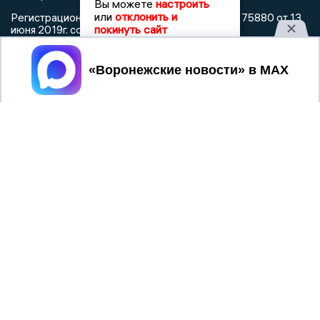
Вы можете
настроить
или
отклонить и
Регистрационный номер: серия Эл № ФС 77 - 75880 от 13
покинуть сайт
июня 2019г. согласно выписке из реестра
зарегистрированных средств массовой информации
выдана Федеральной службой по надзору в сфере связи,
Принять
информационных технологий и массовых коммуникаций
При использовании любого материала с данного сайта
гиперссылка на Сетевое издание «Воронежские новости»
обязательна.
Сообщения на сером фоне размещены на правах рекламы
@mazov
MAX
Написать директору в телеграм
или
О холдинге
Вакансии
Реклама
Дежурный по новостям
16+