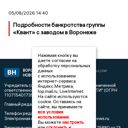
05/08/2026 14:40
Подробности банкротства группы
«Квант» с заводом в Воронеже
Нажимая кнопку вы
даете согласие на
обработку персональных
данных
ВОРОНЕЖСКИЕ
2019 © VORONEZHNEWS.RU | СИ
с использованием
НОВОСТИ
«Воронежские новости»
интернет-сервиса
Учредитель (соучредители): Общество с ограниченной
Яндекс.Метрика,
ответственностью "РЕГИОНАЛЬНЫЕ НОВОСТИ" (ОГРН
top.mail.ru, LiveInternet.
1107154017354)
На сайте используются
cookie. Оставаясь на
Главный редактор: Пирогов А.А.
сайте, вы принимаете
все условия
Телефон редакции: +7 (473) 262 77 92
использования.
info@voronezhnews.ru
Электронная почта редакции:
Вы можете
настроить
или
отклонить и
Регистрационный номер: серия Эл № ФС 77 - 75880 от 13