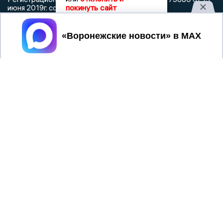
покинуть сайт
июня 2019г. согласно выписке из реестра
зарегистрированных средств массовой информации
выдана Федеральной службой по надзору в сфере связи,
Принять
информационных технологий и массовых коммуникаций
При использовании любого материала с данного сайта
гиперссылка на Сетевое издание «Воронежские новости»
обязательна.
Сообщения на сером фоне размещены на правах рекламы
@mazov
MAX
Написать директору в телеграм
или
О холдинге
Вакансии
Реклама
Дежурный по новостям
16+