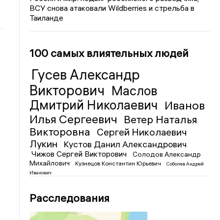
ВСУ снова атаковали Wildberries и стрельба в
Таиланде
100 самых влиятельных людей
Гусев Александр
Викторович
Маслов
Дмитрий Николаевич
Иванов
Илья Сергеевич
Ветер Наталья
Викторовна
Сергей Николаевич
Лукин
Кустов Данил Александрович
Чижов Сергей Викторович
Солодов Александр
Михайлович
Кузнецов Константин Юрьевич
Соболев Андрей
Иванович
Расследования