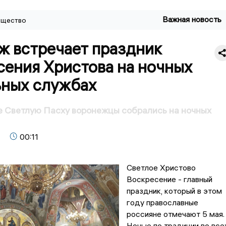
Важная новость
щество
ж встречает праздник
сения Христова на ночных
ьных службах
 Светлую Пасху воронежцы собрались на ночных
00:11
Светлое Христово
Воскресение - главный
праздник, который в этом
году православные
россияне отмечают 5 мая.
Ночью по традиции во все