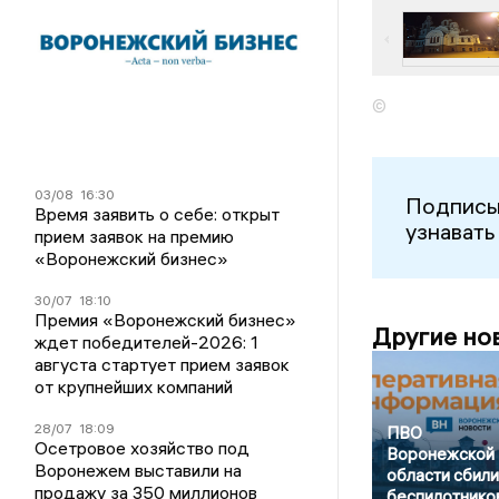
©
03/08
16:30
Подписы
Время заявить о себе: открыт
узнавать
прием заявок на премию
«Воронежский бизнес»
30/07
18:10
Премия «Воронежский бизнес»
Другие но
ждет победителей-2026: 1
августа стартует прием заявок
от крупнейших компаний
28/07
18:09
ПВО
Осетровое хозяйство под
Воронежской
Воронежем выставили на
области сбили
продажу за 350 миллионов
беспилотнико