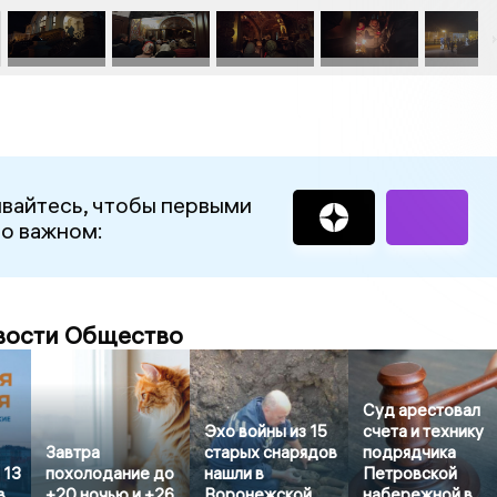
вайтесь, чтобы первыми
 о важном:
вости Общество
Суд арестовал
Эхо войны из 15
счета и технику
Завтра
старых снарядов
подрядчика
 13
похолодание до
нашли в
Петровской
в
+20 ночью и +26
Воронежской
набережной в