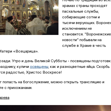
храмах страны проходят
пасхальные службы,
собирающие сотни и
тысячи верующих. Вороне
исключением не
становится. "Воронежские
новости" побывали на
службе в Храме в честь
Матери «Всецарица».
озади. Утро и день Великой Субботы - посвящены подготовк
азднику, куличи
освящены
, как и разноцветные яйца. Скорбь
тся радостью, Христос Воскресе!
ог попасть на богослужение, можно открыть трансляцию и
те с прихожанами.
арева