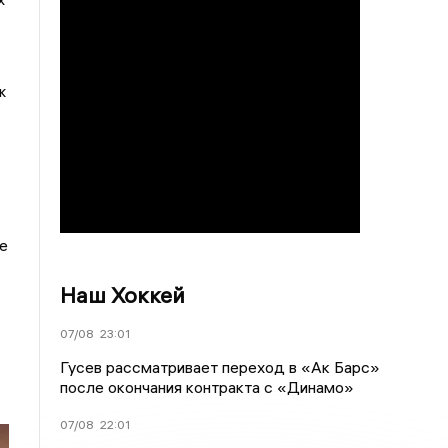
ж
е
Наш Хоккей
07/08
23:01
Гусев рассматривает переход в «Ак Барс»
после окончания контракта с «Динамо»
07/08
22:01