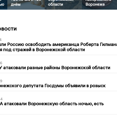
ью
днём
области
Воронеже
овости
4
ли Россию освободить американца Роберта Гилмана
я под стражей в Воронежской области
06
У атаковали разные районы Воронежской области
39
нежского депутата Госдумы объявили в розыск
54
 атаковали Воронежскую область ночью, есть