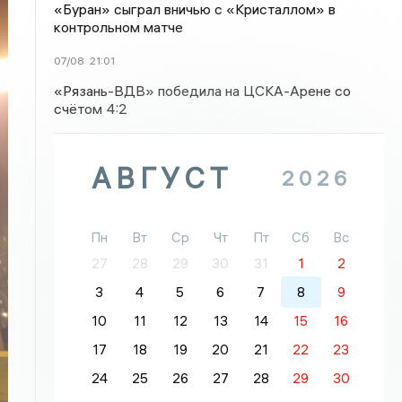
«Буран» сыграл вничью с «Кристаллом» в
контрольном матче
07/08
21:01
«Рязань-ВДВ» победила на ЦСКА-Арене со
счётом 4:2
АВГУСТ
2026
Пн
Вт
Ср
Чт
Пт
Сб
Вс
27
28
29
30
31
1
2
3
4
5
6
7
8
9
10
11
12
13
14
15
16
17
18
19
20
21
22
23
24
25
26
27
28
29
30