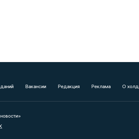
зданий
Вакансии
Редакция
Реклама
О холд
новости»
X