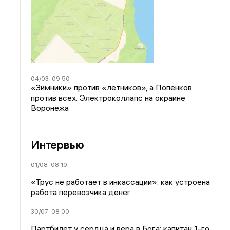
04/03
09:50
«Зимники» против «летников», а Попенков
против всех. Электроколлапс на окраине
Воронежа
Интервью
01/08
08:10
«Трус не работает в инкассации»: как устроена
работа перевозчика денег
30/07
08:00
Партбилет у сердца и вера в Бога: капитан 1-го