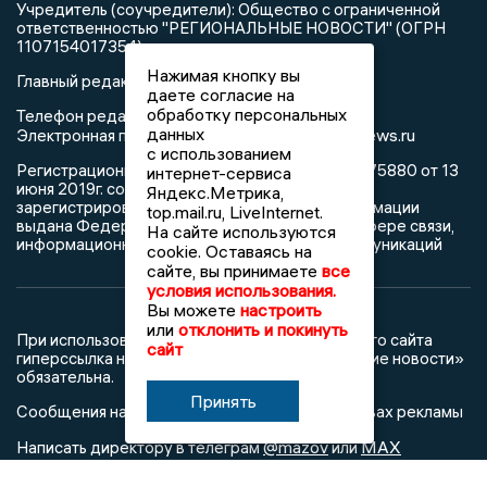
Учредитель (соучредители): Общество с ограниченной
ответственностью "РЕГИОНАЛЬНЫЕ НОВОСТИ" (ОГРН
1107154017354)
Нажимая кнопку вы
Главный редактор: Пирогов А.А.
даете согласие на
обработку персональных
Телефон редакции: +7 (473) 262 77 92
данных
info@voronezhnews.ru
Электронная почта редакции:
с использованием
Регистрационный номер: серия Эл № ФС 77 - 75880 от 13
интернет-сервиса
июня 2019г. согласно выписке из реестра
Яндекс.Метрика,
зарегистрированных средств массовой информации
top.mail.ru, LiveInternet.
выдана Федеральной службой по надзору в сфере связи,
На сайте используются
информационных технологий и массовых коммуникаций
cookie. Оставаясь на
сайте, вы принимаете
все
условия использования.
Вы можете
настроить
или
отклонить и покинуть
При использовании любого материала с данного сайта
сайт
гиперссылка на Сетевое издание «Воронежские новости»
обязательна.
Принять
Сообщения на сером фоне размещены на правах рекламы
@mazov
MAX
Написать директору в телеграм
или