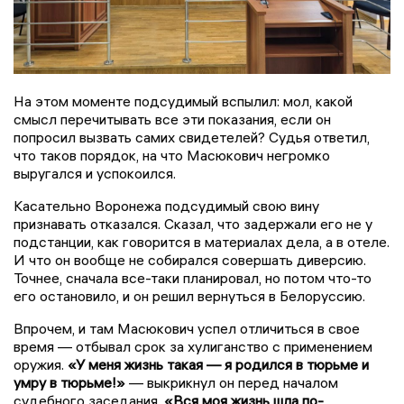
На этом моменте подсудимый вспылил: мол, какой
смысл перечитывать все эти показания, если он
попросил вызвать самих свидетелей? Судья ответил,
что таков порядок, на что Масюкович негромко
выругался и успокоился.
Касательно Воронежа подсудимый свою вину
признавать отказался. Сказал, что задержали его не у
подстанции, как говорится в материалах дела, а в отеле.
И что он вообще не собирался совершать диверсию.
Точнее, сначала все-таки планировал, но потом что-то
его остановило, и он решил вернуться в Белоруссию.
Впрочем, и там Масюкович успел отличиться в свое
время — отбывал срок за хулиганство с применением
оружия.
«У меня жизнь такая — я родился в тюрьме и
умру в тюрьме!»
— выкрикнул он перед началом
судебного заседания.
«Вся моя жизнь шла по-