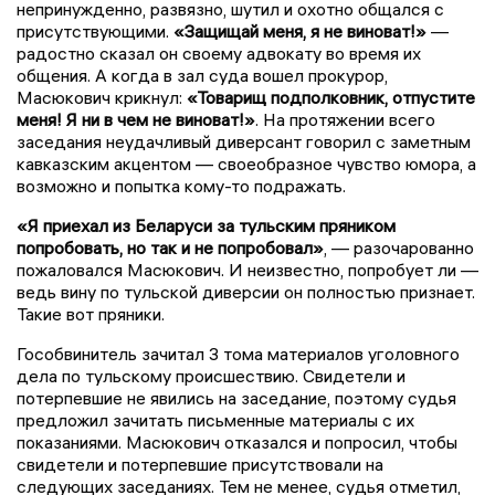
непринужденно, развязно, шутил и охотно общался с
присутствующими.
«Защищай меня, я не виноват!»
—
радостно сказал он своему адвокату во время их
общения. А когда в зал суда вошел прокурор,
Масюкович крикнул:
«Товарищ подполковник, отпустите
меня! Я ни в чем не виноват!»
. На протяжении всего
заседания неудачливый диверсант говорил с заметным
кавказским акцентом — своеобразное чувство юмора, а
возможно и попытка кому-то подражать.
«Я приехал из Беларуси за тульским пряником
попробовать, но так и не попробовал»
, — разочарованно
пожаловался Масюкович. И неизвестно, попробует ли —
ведь вину по тульской диверсии он полностью признает.
Такие вот пряники.
Гособвинитель зачитал 3 тома материалов уголовного
дела по тульскому происшествию. Свидетели и
потерпевшие не явились на заседание, поэтому судья
предложил зачитать письменные материалы с их
показаниями. Масюкович отказался и попросил, чтобы
свидетели и потерпевшие присутствовали на
следующих заседаниях. Тем не менее, судья отметил,