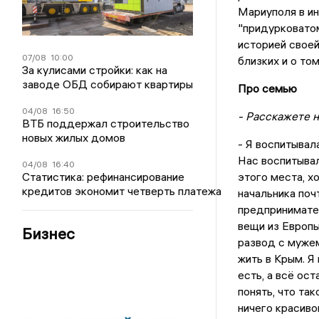
Мариуполя в ин
"придурковатом
историей своей
07/08
10:00
близких и о то
За кулисами стройки: как на
заводе ОБД собирают квартиры
Про семью
04/08
16:50
- Расскажете 
ВТБ поддержал строительство
новых жилых домов
- Я воспитывал
Нас воспитывал
04/08
16:40
Статистика: рефинансирование
этого места, х
кредитов экономит четверть платежа
начальника поч
предпринимател
вещи из Европы
Бизнес
развод с мужем
жить в Крым. Я
есть, а всё ос
понять, что та
ничего красивог