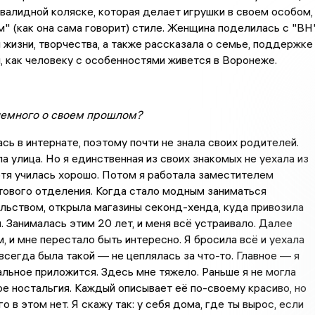
валидной коляске, которая делает игрушки в своем особом,
" (как она сама говорит) стиле. Женщина поделилась с "ВН
 жизни, творчества, а также рассказала о семье, поддержке
м, как человеку с особенностями живется в Воронеже.
немного о своем прошлом?
ась в интернате, поэтому почти не знала своих родителей.
а улица. Но я единственная из своих знакомых не уехала из
отя училась хорошо. Потом я работала заместителем
тового отделения. Когда стало модным заниматься
ьством, открыла магазины секонд-хенда, куда привозила
. Занималась этим 20 лет, и меня всё устраивало. Далее
, и мне перестало быть интересно. Я бросила всё и уехала
 всегда была такой — не цеплялась за что-то. Главное — я
тальное приложится. Здесь мне тяжело. Раньше я не могла
кое ностальгия. Каждый описывает её по-своему красиво, но
о в этом нет. Я скажу так: у себя дома, где ты вырос, если