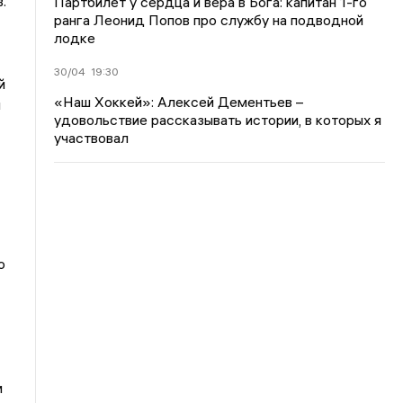
.
Партбилет у сердца и вера в Бога: капитан 1-го
ранга Леонид Попов про службу на подводной
лодке
30/04
19:30
й
«Наш Хоккей»: Алексей Дементьев –
м
удовольствие рассказывать истории, в которых я
участвовал
о
м