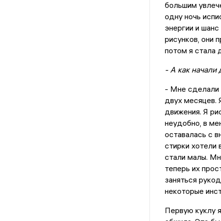
большим увлече
одну ночь испи
энергии и шанс
рисунков, они 
потом я стала 
- А как начали
- Мне сделали 
двух месяцев. 
движения. Я ри
неудобно, в ме
оставалась с в
стирки хотели 
стали малы. Мн
теперь их прос
заняться рукод
некоторые инс
Первую куклу я