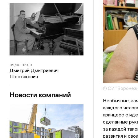
09/08
12:00
Дмитрий Дмитриевич
Шостакович
© СИ "Воронежс
Новости компаний
Необычные, зам
каждого челове
принцесс с иде
сделанные рук
за каждой тако
развития и сво