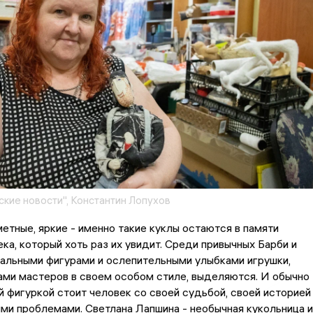
кие новости", Константин Лопухов
етные, яркие - именно такие куклы остаются в памяти
ка, который хоть раз их увидит. Среди привычных Барби и
альными фигурами и ослепительными улыбками игрушки,
ами мастеров в своем особом стиле, выделяются. И обычно
й фигуркой стоит человек со своей судьбой, своей историей
ими проблемами. Светлана Лапшина - необычная кукольница и