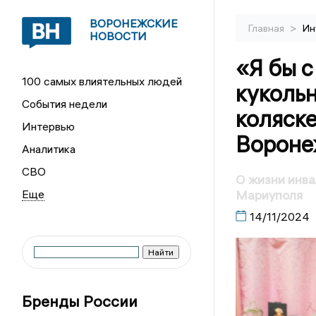
ВОРОНЕЖСКИЕ
>
Главная
Ин
НОВОСТИ
«Я бы с
100 самых влиятельных людей
куколь
События недели
коляске
Интервью
Вороне
Аналитика
СВО
О жизни инва
Мариуполя
14/11/2024
Бренды России