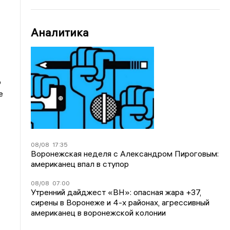
Аналитика
о
е
08/08
17:35
Воронежская неделя с Александром Пироговым:
американец впал в ступор
08/08
07:00
Утренний дайджест «ВН»: опасная жара +37,
сирены в Воронеже и 4-х районах, агрессивный
американец в воронежской колонии