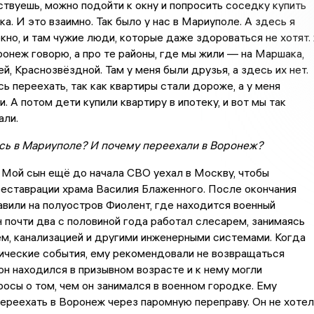
ствуешь, можно подойти к окну и попросить соседку купить
ка. И это взаимно. Так было у нас в Мариуполе. А здесь я
кно, и там чужие люди, которые даже здороваться не хотят.
ронеж говорю, а про те районы, где мы жили — на Маршака,
, Краснозвёздной. Там у меня были друзья, а здесь их нет.
ь переехать, так как квартиры стали дороже, а у меня
. А потом дети купили квартиру в ипотеку, и вот мы так
али.
ось в Мариуполе? И почему переехали в Воронеж?
 Мой сын ещё до начала СВО уехал в Москву, чтобы
реставрации храма Василия Блаженного. После окончания
авили на полуостров Фиолент, где находится военный
н почти два с половиной года работал слесарем, занимаясь
м, канализацией и другими инженерными системами. Когда
ические события, ему рекомендовали не возвращаться
 он находился в призывном возрасте и к нему могли
росы о том, чем он занимался в военном городке. Ему
ереехать в Воронеж через паромную переправу. Он не хотел