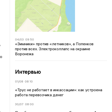
04/03
09:50
«Зимники» против «летников», а Попенков
о
против всех. Электроколлапс на окраине
Воронежа
ло
Интервью
01/08
08:10
«Трус не работает в инкассации»: как устроена
работа перевозчика денег
30/07
08:00