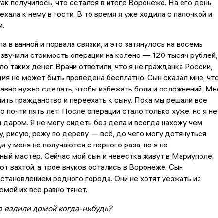
так получилось, что остался в итоге Воронеже. На его день
ехала к нему в гости. В то время я уже ходила с палочкой и
м.
а в ванной и порвала связки, и это затянулось на восемь
звучили стоимость операции на колено — 120 тысяч рублей,
ло таких денег. Врачи ответили, что я не гражданка России,
ия не может быть проведена бесплатно. Сын сказал мне, чт
авно нужно сделать, чтобы избежать боли и осложнений. Мн
ить гражданство и переехать к сыну. Пока мы решали все
о почти пять лет. После операции стало только хуже, но я не
 даром. Я не могу сидеть без дела и всегда нахожу чем
у, рисую, режу по дереву — всё, до чего могу дотянуться.
 у меня не получаются с первого раза, но я не
ый мастер. Сейчас мой сын и невестка живут в Мариуполе,
ют вахтой, а трое внуков остались в Воронеже. Сын
становлением родного города. Они не хотят уезжать из
омой их всё равно тянет.
ор ездили домой когда-нибудь?