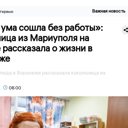
Важная новость
тервью
 ума сошла без работы»:
ница из Мариуполя на
 рассказала о жизни в
же
лида в Воронеже рассказала кукольница из
08:00