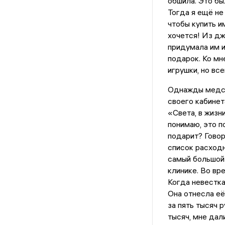
обшила. Это бы
Тогда я ещё не
чтобы купить и
хочется! Из дж
придумала им и
подарок. Ко мн
игрушки, но вс
Однажды медсе
своего кабинет
«Света, в жизн
понимаю, это п
подарит? Говор
список расходн
самый большой 
клинике. Во вр
Когда невестка 
Она отнесла её 
за пять тысяч 
тысяч, мне дал