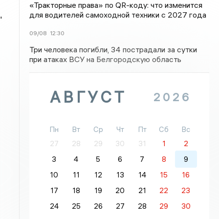
«Тракторные права» по QR-коду: что изменится
для водителей самоходной техники с 2027 года
"
09/08
12:30
Три человека погибли, 34 пострадали за сутки
при атаках ВСУ на Белгородскую область
АВГУСТ
2026
Пн
Вт
Ср
Чт
Пт
Сб
Вс
27
28
29
30
31
1
2
3
4
5
6
7
8
9
10
11
12
13
14
15
16
17
18
19
20
21
22
23
24
25
26
27
28
29
30