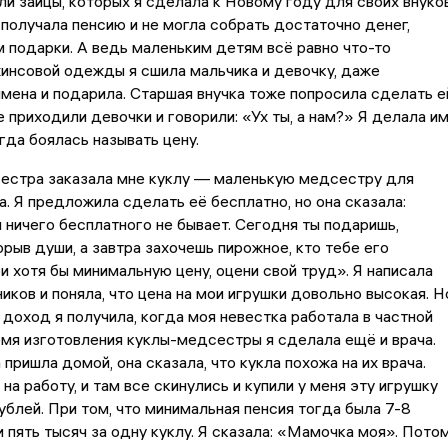
ли зайцы, которых я сделала к Новому году для своих внуков
 получала пенсию и не могла собрать достаточно денег,
м подарки. А ведь маленьким детям всё равно что-то
инсовой одежды я сшила мальчика и девочку, даже
мена и подарила. Старшая внучка тоже попросила сделать е
е приходили девочки и говорили: «Ух ты, а нам?» Я делала и
егда боялась называть цену.
стра заказала мне куклу — маленькую медсестру для
а. Я предложила сделать её бесплатно, но она сказала:
и ничего бесплатного не бывает. Сегодня ты подаришь,
орыв души, а завтра захочешь пирожное, кто тебе его
и хотя бы минимальную цену, оцени свой труд». Я написала
иков и поняла, что цена на мои игрушки довольно высокая. Н
доход я получила, когда моя невестка работала в частной
емя изготовления куклы-медсестры я сделала ещё и врача.
пришла домой, она сказала, что кукла похожа на их врача.
на работу, и там все скинулись и купили у меня эту игрушку
рублей. При том, что минимальная пенсия тогда была 7-8
и пять тысяч за одну куклу. Я сказала: «Мамочка моя». Пото