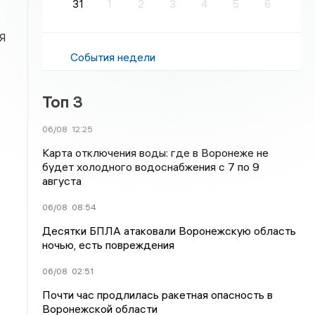
31
1
2
3
4
5
6
 Я
События недели
Топ 3
06/08
12:25
Карта отключения воды: где в Воронеже не
будет холодного водоснабжения с 7 по 9
августа
06/08
08:54
Десятки БПЛА атаковали Воронежскую область
ночью, есть повреждения
06/08
02:51
Почти час продлилась ракетная опасность в
Воронежской области