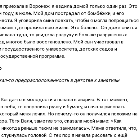
к я приехала в Воронеж, я ездила домой только один раз. Это
 году, в июле. Мой дом пострадал от бомбёжки, и его
ести. Я уговорила сына поехать, чтобы я могла попрощаться
домом, где прожила всю жизнь. Это больно... Он даже снится
риехала туда, то увидела разруху и больше разрушенных
год многое было восстановлено. Мой сын участвовал в
 государственного университета, детских садов и
государственной программе.
о
акая-то предрасположенность в детстве к занятиям
. Когда-то в молодости я попала в аварию. В тот момент,
в себя, то попросила ручку и бумагу, и начала рисовать
 который меня лечил. Но почему-то он получился похожим на
ра. Тётя Валя, заметив это, сказала моей маме: «Как
е никогда раньше таким не занималась». Мама ответила, что,
 стукнулась головой. С тех пор я начала рисовать с ещё