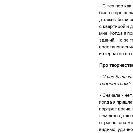
- С тех пор ка
было в прошлом
должны были сн
с квартирой и 
мне. Когда я п
зданий. Но за 
восстановлении
интернатов по 
Про творчеств
-
У вас была к
творчеством?
-
Сначала - нет
когда я пришла 
портрет врача,
земского докто
странно, она ж
видимо, удачно