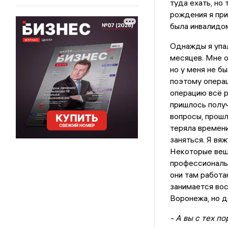
туда ехать, но 
рождения я при
была инвалидо
Однажды я упал
месяцев. Мне о
но у меня не бы
поэтому операц
операцию всё р
пришлось получ
вопросы, прошл
теряла времени
заняться. Я вяж
Некоторые вещи
профессиональн
они там работа
занимается вос
Воронежа, но д
- А вы с тех п