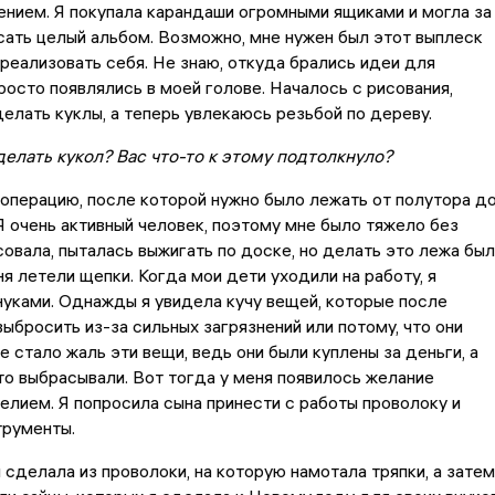
нием. Я покупала карандаши огромными ящиками и могла за
сать целый альбом. Возможно, мне нужен был этот выплеск
 реализовать себя. Не знаю, откуда брались идеи для
просто появлялись в моей голове. Началось с рисования,
делать куклы, а теперь увлекаюсь резьбой по дереву.
 делать кукол? Вас что-то к этому подтолкнуло?
операцию, после которой нужно было лежать от полутора д
Я очень активный человек, поэтому мне было тяжело без
совала, пыталась выжигать по доске, но делать это лежа бы
ня летели щепки. Когда мои дети уходили на работу, я
нуками. Однажды я увидела кучу вещей, которые после
выбросить из-за сильных загрязнений или потому, что они
е стало жаль эти вещи, ведь они были куплены за деньги, а
то выбрасывали. Вот тогда у меня появилось желание
елием. Я попросила сына принести с работы проволоку и
трументы.
 сделала из проволоки, на которую намотала тряпки, а затем