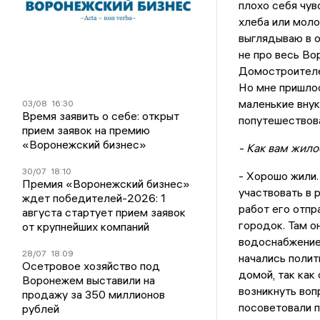
плохо себя чув
хлеба или моло
выглядываю в о
не про весь Во
Домостроителей
Но мне пришлос
маленькие внуки
03/08
16:30
Время заявить о себе: открыт
попутешествов
прием заявок на премию
«Воронежский бизнес»
- Как вам жил
30/07
18:10
- Хорошо жили.
Премия «Воронежский бизнес»
участвовать в 
ждет победителей-2026: 1
работ его отпр
августа стартует прием заявок
городок. Там о
от крупнейших компаний
водоснабжение
28/07
18:09
начались полит
Осетровое хозяйство под
домой, так как
Воронежем выставили на
возникнуть воп
продажу за 350 миллионов
посоветовали п
рублей