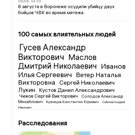
08/08
04:00
8 августа в Воронеже осудили убийцу двух
бойцов ЧВК во время мятежа
100 самых влиятельных людей
Гусев Александр
Викторович
Маслов
Дмитрий Николаевич
Иванов
Илья Сергеевич
Ветер Наталья
Викторовна
Сергей Николаевич
Лукин
Кустов Данил Александрович
Чижов Сергей Викторович
Солодов Александр
Михайлович
Кузнецов Константин Юрьевич
Соболев Андрей
Иванович
Расследования